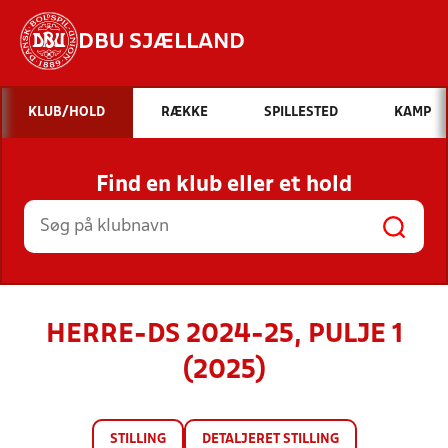
DBU SJÆLLAND
Hvad vil du søge efter?
KLUB/HOLD
RÆKKE
SPILLESTED
KAMP
INDHOLD OG NYHEDER
Find en klub eller et hold
STILLINGER, RESULTATER, KLUBBER OG
HOLD
HERRE-DS 2024-25, PULJE 1
(2025)
STILLING
DETALJERET STILLING