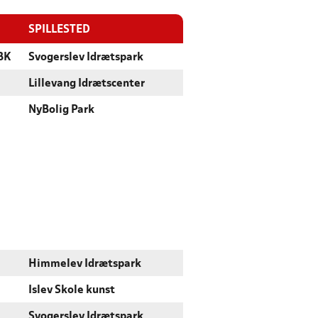
SPILLESTED
BK
Svogerslev Idrætspark
Lillevang Idrætscenter
NyBolig Park
Himmelev Idrætspark
Islev Skole kunst
Svogerslev Idrætspark