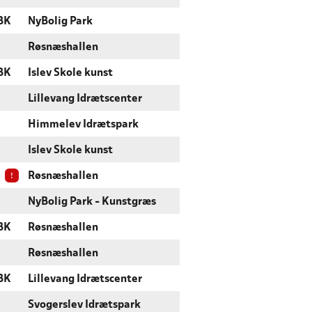
BK
NyBolig Park
Røsnæshallen
BK
Islev Skole kunst
Lillevang Idrætscenter
Himmelev Idrætspark
Islev Skole kunst
!
Røsnæshallen
NyBolig Park - Kunstgræs
BK
Røsnæshallen
Røsnæshallen
BK
Lillevang Idrætscenter
Svogerslev Idrætspark