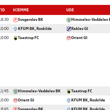
TID
HJEMME
UDE
18:30
Svogerslev BK
Himmelev-Veddelev 
10:00
KFUM BK, Roskilde
Raklev GI
10:00
Taastrup FC
Orient GI
11:45
Himmelev-Veddelev BK
Taastrup FC
10:00
Orient GI
KFUM BK, Roskilde
18:45
Svogerslev BK
KFUM BK, Roskilde