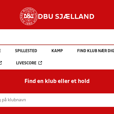
DBU SJÆLLAND
E
SPILLESTED
KAMP
FIND KLUB NÆR DI
LIVESCORE
Find en klub eller et hold