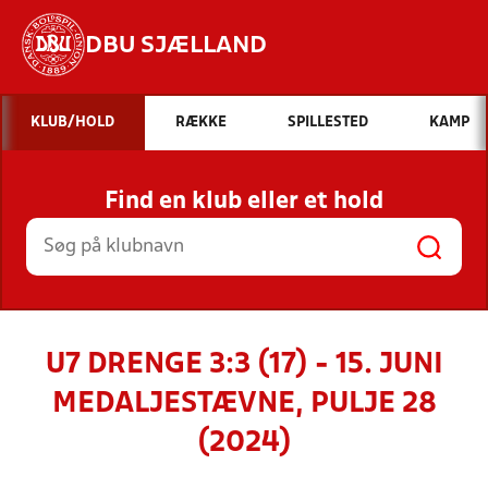
DBU SJÆLLAND
Hvad vil du søge efter?
KLUB/HOLD
RÆKKE
SPILLESTED
KAMP
INDHOLD OG NYHEDER
Find en klub eller et hold
STILLINGER, RESULTATER, KLUBBER OG
HOLD
U7 DRENGE 3:3 (17) - 15. JUNI
MEDALJESTÆVNE, PULJE 28
(2024)