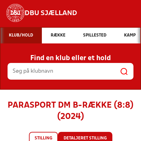
DBU SJÆLLAND
Hvad vil du søge efter?
KLUB/HOLD
RÆKKE
SPILLESTED
KAMP
INDHOLD OG NYHEDER
Find en klub eller et hold
STILLINGER, RESULTATER, KLUBBER OG
HOLD
PARASPORT DM B-RÆKKE (8:8)
(2024)
STILLING
DETALJERET STILLING