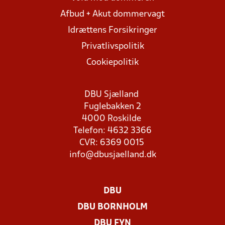
Afbud + Akut dommervagt
Idrættens Forsikringer
Privatlivspolitik
Cookiepolitik
DBU Sjælland
Fuglebakken 2
4000 Roskilde
Telefon: 4632 3366
CVR: 6369 0015
info@dbusjaelland.dk
DBU
DBU BORNHOLM
DBU FYN