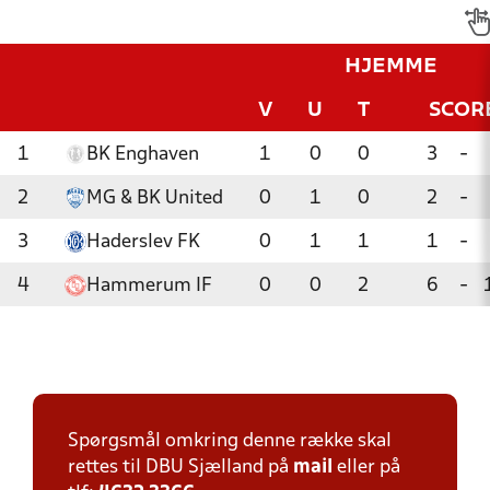
HJEMME
V
U
T
SCOR
1
BK Enghaven
1
0
0
3
-
2
MG & BK United
0
1
0
2
-
3
Haderslev FK
0
1
1
1
-
4
Hammerum IF
0
0
2
6
-
Spørgsmål omkring denne række skal
rettes til DBU Sjælland på
mail
eller på