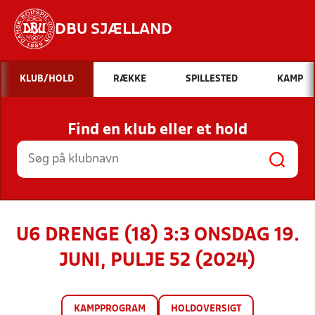
DBU SJÆLLAND
Hvad vil du søge efter?
KLUB/HOLD
RÆKKE
SPILLESTED
KAMP
INDHOLD OG NYHEDER
Find en klub eller et hold
STILLINGER, RESULTATER, KLUBBER OG
HOLD
U6 DRENGE (18) 3:3 ONSDAG 19.
JUNI, PULJE 52 (2024)
KAMPPROGRAM
HOLDOVERSIGT