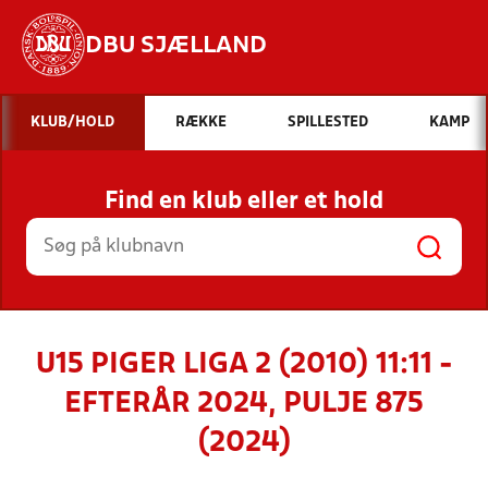
DBU SJÆLLAND
Hvad vil du søge efter?
KLUB/HOLD
RÆKKE
SPILLESTED
KAMP
INDHOLD OG NYHEDER
Find en klub eller et hold
STILLINGER, RESULTATER, KLUBBER OG
HOLD
U15 PIGER LIGA 2 (2010) 11:11 -
EFTERÅR 2024, PULJE 875
(2024)