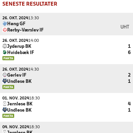
SENESTE RESULTATER
26. OKT. 2024
13:30
Høng GF
UHT
Rørby-Værslev IF
26. OKT. 2024
14:00
Jyderup BK
1
Hvidebæk IF
6
26. OKT. 2024
14:30
Gørlev IF
2
Undløse BK
1
01. NOV. 2024
18:30
Jernløse BK
4
Undløse BK
1
04. NOV. 2024
18:30