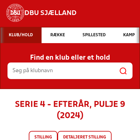
DBU SJÆLLAND
Hvad vil du søge efter?
KLUB/HOLD
RÆKKE
SPILLESTED
KAMP
INDHOLD OG NYHEDER
Find en klub eller et hold
STILLINGER, RESULTATER, KLUBBER OG
HOLD
SERIE 4 - EFTERÅR, PULJE 9
(2024)
STILLING
DETALJERET STILLING