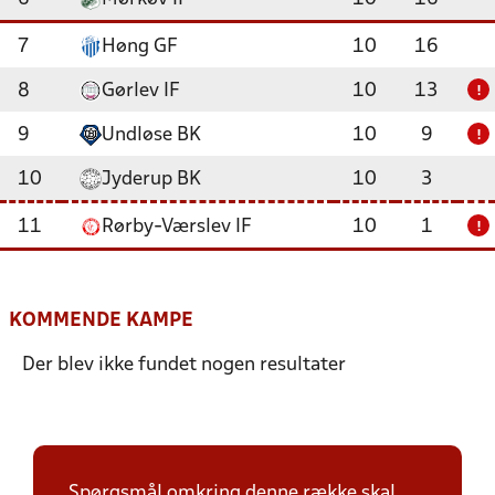
7
Høng GF
10
16
8
Gørlev IF
10
13
!
9
Undløse BK
10
9
!
10
Jyderup BK
10
3
11
Rørby-Værslev IF
10
1
!
KOMMENDE KAMPE
Der blev ikke fundet nogen resultater
Spørgsmål omkring denne række skal