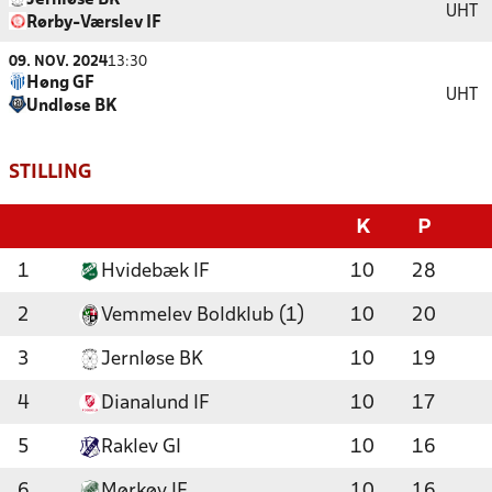
Jernløse BK
UHT
Rørby-Værslev IF
09. NOV. 2024
13:30
Høng GF
UHT
Undløse BK
STILLING
K
P
1
Hvidebæk IF
10
28
2
Vemmelev Boldklub (1)
10
20
3
Jernløse BK
10
19
4
Dianalund IF
10
17
5
Raklev GI
10
16
6
Mørkøv IF
10
16