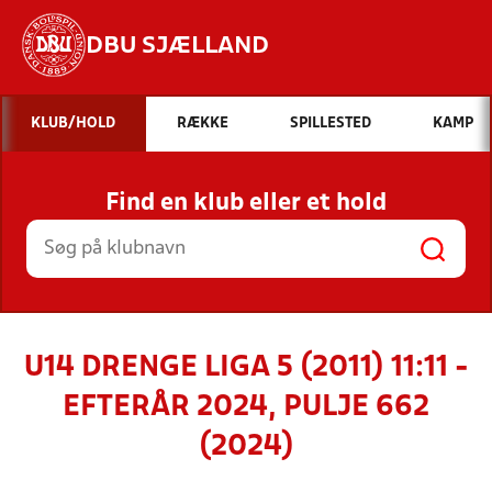
DBU SJÆLLAND
Hvad vil du søge efter?
KLUB/HOLD
RÆKKE
SPILLESTED
KAMP
INDHOLD OG NYHEDER
Find en klub eller et hold
STILLINGER, RESULTATER, KLUBBER OG
HOLD
U14 DRENGE LIGA 5 (2011) 11:11 -
EFTERÅR 2024, PULJE 662
(2024)