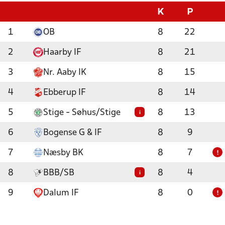
K
P
1
OB
8
22
2
Haarby IF
8
21
3
Nr. Aaby IK
8
15
4
Ebberup IF
8
14
5
Stige - Søhus/Stige
8
13
i
6
Bogense G & IF
8
9
7
Næsby BK
8
7
!
8
BBB/SB
8
4
i
9
Dalum IF
8
0
!