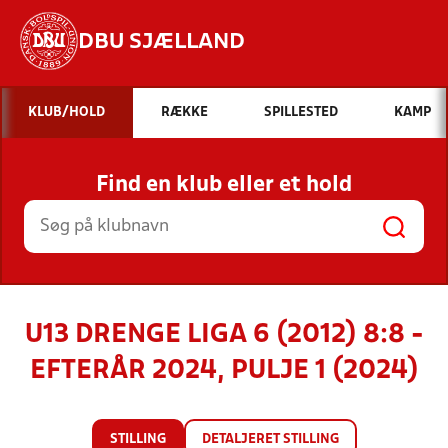
DBU SJÆLLAND
Hvad vil du søge efter?
KLUB/HOLD
RÆKKE
SPILLESTED
KAMP
INDHOLD OG NYHEDER
Find en klub eller et hold
STILLINGER, RESULTATER, KLUBBER OG
HOLD
U13 DRENGE LIGA 6 (2012) 8:8 -
EFTERÅR 2024, PULJE 1 (2024)
STILLING
DETALJERET STILLING