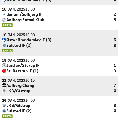
Øster Brønderslev IF (3)
4
18. JAN. 2025
13:00
Bælum/Solbjerg IF
2
Aalborg Futsal Klub
5
18. JAN. 2025
16:00
Øster Brønderslev IF (3)
6
Sulsted IF (2)
8
18. JAN. 2025
16:00
Jerslev/Sterup IF
1
St. Restrup IF (1)
9
21. JAN. 2025
20:15
Aalborg Chang
7
LKB/Gistrup
4
26. JAN. 2025
14:00
LKB/Gistrup
8
Sulsted IF (2)
4