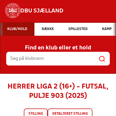
DBU SJÆLLAND
Hvad vil du søge efter?
KLUB/HOLD
RÆKKE
SPILLESTED
KAMP
INDHOLD OG NYHEDER
Find en klub eller et hold
STILLINGER, RESULTATER, KLUBBER OG
HOLD
HERRER LIGA 2 (16+) - FUTSAL,
PULJE 903 (2025)
STILLING
DETALJERET STILLING