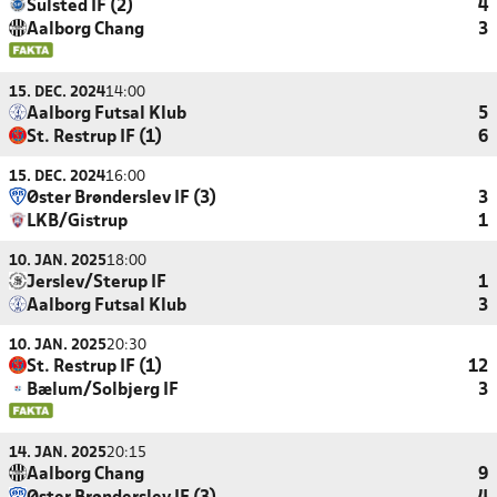
Sulsted IF (2)
4
Aalborg Chang
3
15. DEC. 2024
14:00
Aalborg Futsal Klub
5
St. Restrup IF (1)
6
15. DEC. 2024
16:00
Øster Brønderslev IF (3)
3
LKB/Gistrup
1
10. JAN. 2025
18:00
Jerslev/Sterup IF
1
Aalborg Futsal Klub
3
10. JAN. 2025
20:30
St. Restrup IF (1)
12
Bælum/Solbjerg IF
3
14. JAN. 2025
20:15
Aalborg Chang
9