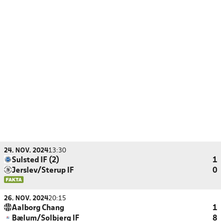
24. NOV. 2024
13:30
Sulsted IF (2)
1
Jerslev/Sterup IF
0
26. NOV. 2024
20:15
Aalborg Chang
1
Bælum/Solbjerg IF
8