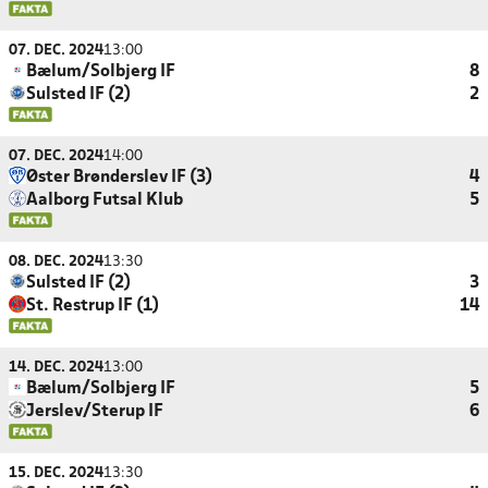
07. DEC. 2024
13:00
Bælum/Solbjerg IF
8
Sulsted IF (2)
2
07. DEC. 2024
14:00
Øster Brønderslev IF (3)
4
Aalborg Futsal Klub
5
08. DEC. 2024
13:30
Sulsted IF (2)
3
St. Restrup IF (1)
14
14. DEC. 2024
13:00
Bælum/Solbjerg IF
5
Jerslev/Sterup IF
6
15. DEC. 2024
13:30