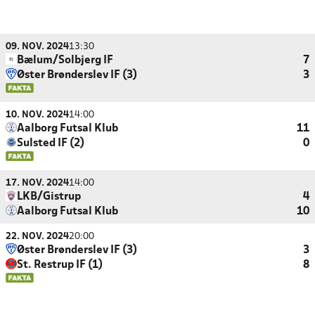
09. NOV. 2024
13:30
Bælum/Solbjerg IF
7
Øster Brønderslev IF (3)
3
10. NOV. 2024
14:00
Aalborg Futsal Klub
11
Sulsted IF (2)
0
17. NOV. 2024
14:00
LKB/Gistrup
4
Aalborg Futsal Klub
10
22. NOV. 2024
20:00
Øster Brønderslev IF (3)
3
St. Restrup IF (1)
8