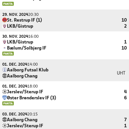
29. NOV. 2024
20:30
St. Restrup IF (1)
10
LKB/Gistrup
2
30. NOV. 2024
16:00
LKB/Gistrup
1
Bælum/Solbjerg IF
10
01. DEC. 2024
14:00
Aalborg Futsal Klub
UHT
Aalborg Chang
01. DEC. 2024
18:00
Jerslev/Sterup IF
4
Øster Brønderslev IF (3)
6
03. DEC. 2024
20:15
Aalborg Chang
7
Jerslev/Sterup IF
1