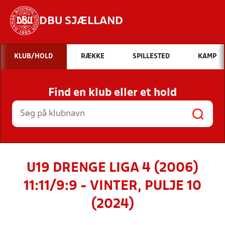
DBU SJÆLLAND
Hvad vil du søge efter?
KLUB/HOLD
RÆKKE
SPILLESTED
KAMP
INDHOLD OG NYHEDER
Find en klub eller et hold
STILLINGER, RESULTATER, KLUBBER OG
HOLD
U19 DRENGE LIGA 4 (2006)
11:11/9:9 - VINTER, PULJE 10
(2024)