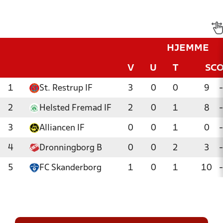
HJEMME
V
U
T
SC
1
St. Restrup IF
3
0
0
9
-
2
Helsted Fremad IF
2
0
1
8
-
3
Alliancen IF
0
0
1
0
-
4
Dronningborg B
0
0
2
3
-
5
FC Skanderborg
1
0
1
10
-