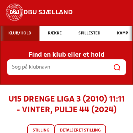
DBU SJÆLLAND
Hvad vil du søge efter?
KLUB/HOLD
RÆKKE
SPILLESTED
KAMP
INDHOLD OG NYHEDER
Find en klub eller et hold
STILLINGER, RESULTATER, KLUBBER OG
HOLD
U15 DRENGE LIGA 3 (2010) 11:11
- VINTER, PULJE 44 (2024)
STILLING
DETALJERET STILLING