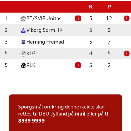
K
P
1
BT/SVIF Unitas
5
12
i
!
2
Viborg Sdrm. IK
5
9
3
Herning Fremad
5
7
4
KLG
4
4
!
5
RLK
5
2
i
Spørgsmål omkring denne række skal
rettes til DBU Jylland på
mail
eller på tlf:
8939 9999