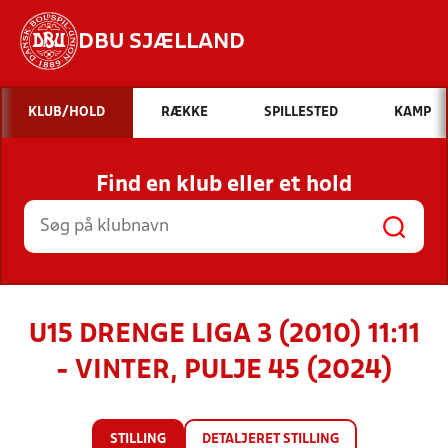
DBU SJÆLLAND
Hvad vil du søge efter?
KLUB/HOLD
RÆKKE
SPILLESTED
KAMP
INDHOLD OG NYHEDER
Find en klub eller et hold
STILLINGER, RESULTATER, KLUBBER OG
HOLD
U15 DRENGE LIGA 3 (2010) 11:11
- VINTER, PULJE 45 (2024)
STILLING
DETALJERET STILLING