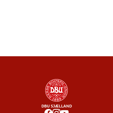
DBU SJÆLLAND