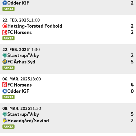
Odder IGF
2
22. FEB. 2025
11:00
Hatting-Torsted Fodbold
2
FC Horsens
2
22. FEB. 2025
11:30
Stavtrup/Viby
2
FC Århus Syd
5
06. MAR. 2025
18:00
FC Horsens
4
Odder IGF
0
08. MAR. 2025
11:30
Stavtrup/Viby
5
Hovedgård/Søvind
2