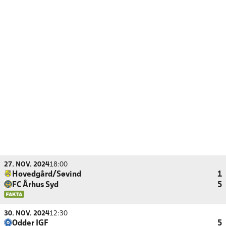
27. NOV. 2024
18:00
Hovedgård/Søvind
1
FC Århus Syd
5
30. NOV. 2024
12:30
Odder IGF
5