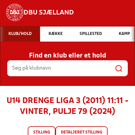
DBU SJÆLLAND
Hvad vil du søge efter?
KLUB/HOLD
RÆKKE
SPILLESTED
KAMP
INDHOLD OG NYHEDER
Find en klub eller et hold
STILLINGER, RESULTATER, KLUBBER OG
HOLD
U14 DRENGE LIGA 3 (2011) 11:11 -
VINTER, PULJE 79 (2024)
STILLING
DETALJERET STILLING