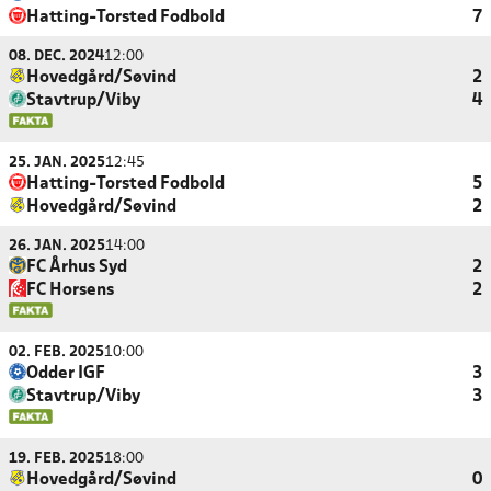
Hatting-Torsted Fodbold
7
08. DEC. 2024
12:00
Hovedgård/Søvind
2
Stavtrup/Viby
4
25. JAN. 2025
12:45
Hatting-Torsted Fodbold
5
Hovedgård/Søvind
2
26. JAN. 2025
14:00
FC Århus Syd
2
FC Horsens
2
02. FEB. 2025
10:00
Odder IGF
3
Stavtrup/Viby
3
19. FEB. 2025
18:00
Hovedgård/Søvind
0