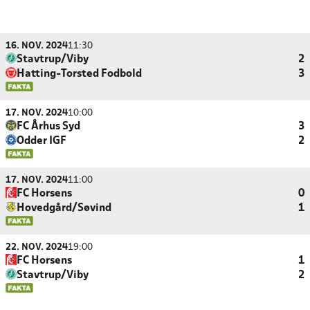
16. NOV. 2024
11:30
Stavtrup/Viby
2
Hatting-Torsted Fodbold
3
17. NOV. 2024
10:00
FC Århus Syd
3
Odder IGF
2
17. NOV. 2024
11:00
FC Horsens
0
Hovedgård/Søvind
1
22. NOV. 2024
19:00
FC Horsens
1
Stavtrup/Viby
2