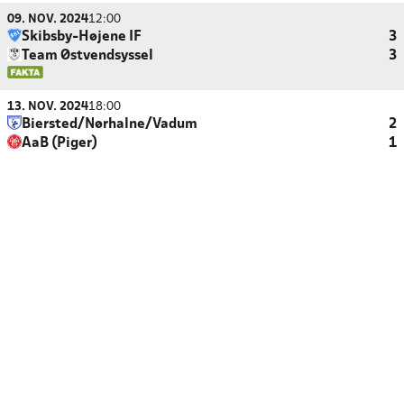
09. NOV. 2024
12:00
Skibsby-Højene IF
3
Team Østvendsyssel
3
13. NOV. 2024
18:00
Biersted/Nørhalne/Vadum
2
AaB (Piger)
1