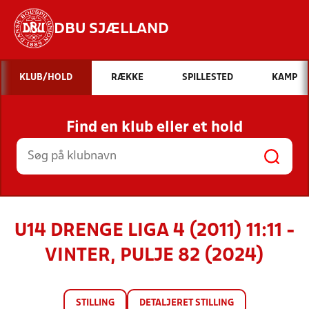
DBU SJÆLLAND
Hvad vil du søge efter?
KLUB/HOLD
RÆKKE
SPILLESTED
KAMP
INDHOLD OG NYHEDER
Find en klub eller et hold
STILLINGER, RESULTATER, KLUBBER OG
HOLD
U14 DRENGE LIGA 4 (2011) 11:11 -
VINTER, PULJE 82 (2024)
STILLING
DETALJERET STILLING