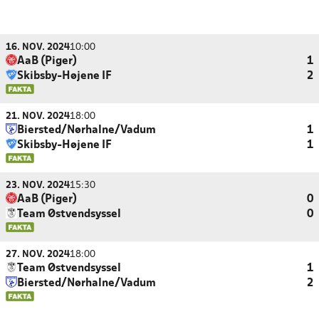
16. NOV. 2024
10:00
AaB (Piger)
1
Skibsby-Højene IF
2
21. NOV. 2024
18:00
Biersted/Nørhalne/Vadum
1
Skibsby-Højene IF
1
23. NOV. 2024
15:30
AaB (Piger)
0
Team Østvendsyssel
0
27. NOV. 2024
18:00
Team Østvendsyssel
1
Biersted/Nørhalne/Vadum
2