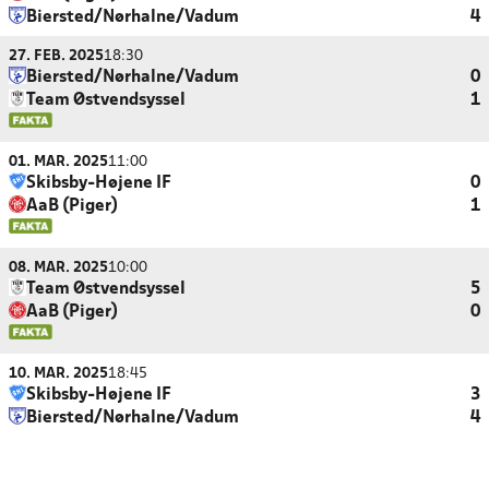
Biersted/Nørhalne/Vadum
4
27. FEB. 2025
18:30
Biersted/Nørhalne/Vadum
0
Team Østvendsyssel
1
01. MAR. 2025
11:00
Skibsby-Højene IF
0
AaB (Piger)
1
08. MAR. 2025
10:00
Team Østvendsyssel
5
AaB (Piger)
0
10. MAR. 2025
18:45
Skibsby-Højene IF
3
Biersted/Nørhalne/Vadum
4