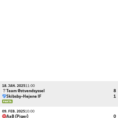
18. JAN. 2025
11:00
Team Østvendsyssel
8
Skibsby-Højene IF
1
09. FEB. 2025
10:00
AaB (Piger)
0