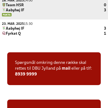
16. MAR. 2025
14:00
Team HSR
0
Aabyhøj IF
3
23. MAR. 2025
15:30
Aabyhøj IF
3
Fyrkat Q
1
Spørgsmål omkring denne række skal
rettes til DBU Jylland på
mail
eller på tlf:
8939 9999