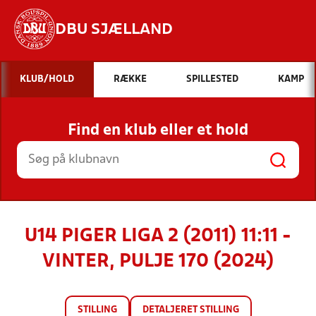
DBU SJÆLLAND
Hvad vil du søge efter?
KLUB/HOLD
RÆKKE
SPILLESTED
KAMP
INDHOLD OG NYHEDER
Find en klub eller et hold
STILLINGER, RESULTATER, KLUBBER OG
HOLD
U14 PIGER LIGA 2 (2011) 11:11 -
VINTER, PULJE 170 (2024)
STILLING
DETALJERET STILLING