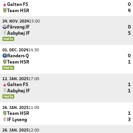
Galten FS
0
Team HSR
4
24. NOV. 2024
15:00
Fårvang IF
0
Aabyhøj IF
5
01. DEC. 2024
14:30
Randers Q
0
Team HSR
1
12. JAN. 2025
17:00
Galten FS
1
Aabyhøj IF
1
26. JAN. 2025
11:00
Team HSR
1
IF Lyseng
3
26. JAN. 2025
12:00