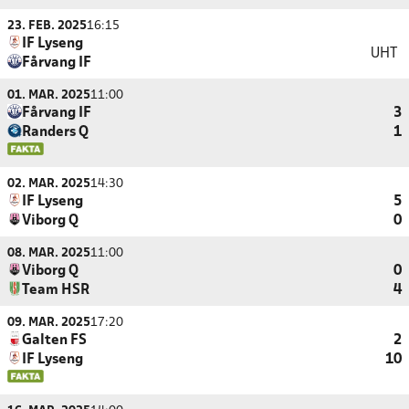
23. FEB. 2025
16:15
IF Lyseng
UHT
Fårvang IF
01. MAR. 2025
11:00
Fårvang IF
3
Randers Q
1
02. MAR. 2025
14:30
IF Lyseng
5
Viborg Q
0
08. MAR. 2025
11:00
Viborg Q
0
Team HSR
4
09. MAR. 2025
17:20
Galten FS
2
IF Lyseng
10