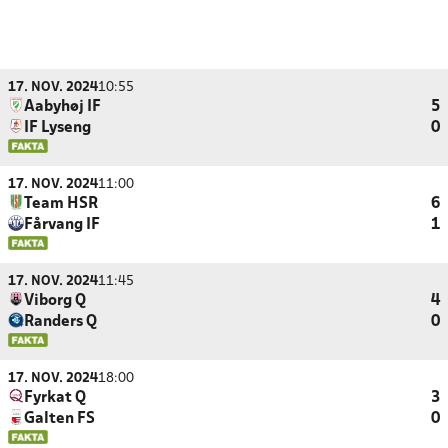
17. NOV. 2024
10:55
Aabyhøj IF
5
IF Lyseng
0
17. NOV. 2024
11:00
Team HSR
6
Fårvang IF
1
17. NOV. 2024
11:45
Viborg Q
4
Randers Q
0
17. NOV. 2024
18:00
Fyrkat Q
3
Galten FS
0