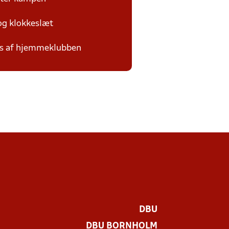
 og klokkeslæt
des af hjemmeklubben
DBU
DBU BORNHOLM