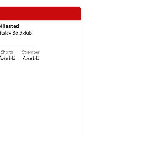
illested
itslev Boldklub
Shorts
Strømper
Azurblå
Azurblå