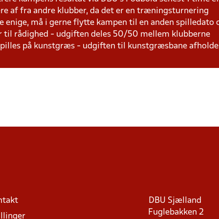
lere af fra andre klubber, da det er en træningsturnering
e enige, må i gerne flytte kampen til en anden spilledato
r til rådighed - udgiften deles 50/50 mellem klubberne
 spilles på kunstgræs - udgiften til kunstgræsbane afhol
ntakt
DBU Sjælland
Fuglebakken 2
llinger