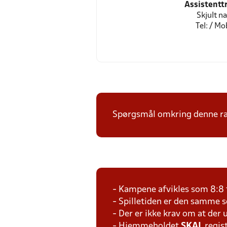
Assistentt
Skjult n
Tel: / Mob
Spørgsmål omkring denne ræk
- Kampene afvikles som 8:8 
- Spilletiden er den samme 
- Der er ikke krav om at der 
- Hjemmeholdet
SKAL
regis