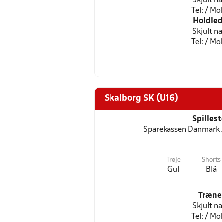
Skjult n
Tel: / Mob
Holdled
Skjult n
Tel: / Mob
Skalborg SK (U16)
Spilles
Sparekassen Danmark 
Trøje
Shorts
Gul
Blå
Træne
Skjult n
Tel: / Mob