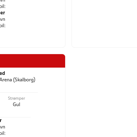
avn
il:
er
avn
il:
ted
Arena (Skalborg)
Strømper
Gul
r
avn
il: