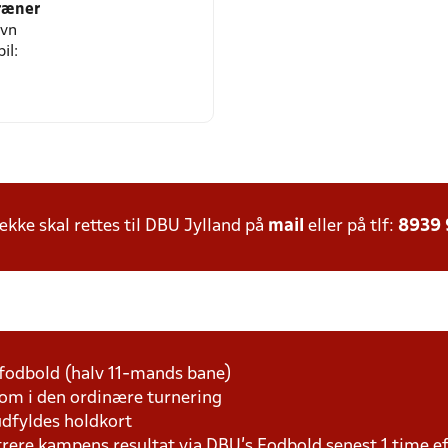
ræner
avn
il:
ke skal rettes til DBU Jylland på
mail
eller på tlf:
8939
fodbold (halv 11-mands bane)
som i den ordinære turnering
udfyldes holdkort
trere kampens resultat via DBU's Fodbold senest 1 time 