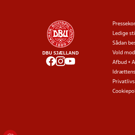
Presseko
Ledige sti
Sådan be
Vold mo
DBU SJÆLLAND
Afbud + 
Idrættens
Privatlivs
Cookiepol