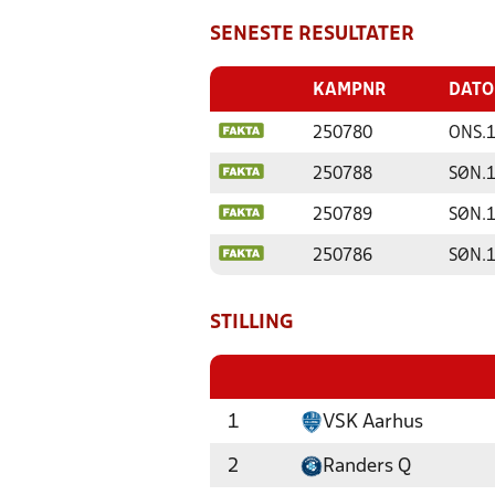
SENESTE RESULTATER
KAMPNR
DATO
250780
ONS.
250788
SØN.
250789
SØN.
250786
SØN.
STILLING
1
VSK Aarhus
2
Randers Q