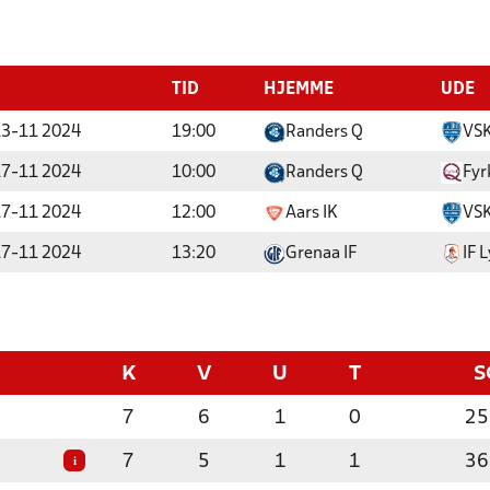
TID
HJEMME
UDE
13-11 2024
19:00
Randers Q
VSK
17-11 2024
10:00
Randers Q
Fyr
17-11 2024
12:00
Aars IK
VSK
17-11 2024
13:20
Grenaa IF
IF 
K
V
U
T
S
7
6
1
0
25
7
5
1
1
36
i