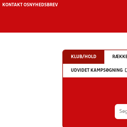
KONTAKT OS
NYHEDSBREV
KLUB/HOLD
RÆKK
UDVIDET KAMPSØGNING