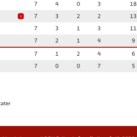
7
4
0
3
18
7
3
2
2
13
i
7
3
1
3
11
7
2
1
4
9
7
1
2
4
6
7
0
0
7
5
tater