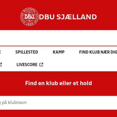
DBU SJÆLLAND
E
SPILLESTED
KAMP
FIND KLUB NÆR DI
LIVESCORE
Find en klub eller et hold