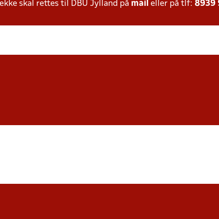
ke skal rettes til DBU Jylland på
mail
eller på tlf:
8939