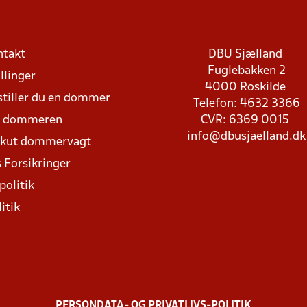
ntakt
DBU Sjælland
Fuglebakken 2
llinger
4000 Roskilde
stiller du en dommer
Telefon: 4632 3366
d dommeren
CVR: 6369 0015
info@dbusjaelland.dk
Akut dommervagt
 Forsikringer
politik
itik
PERSONDATA- OG PRIVATLIVS-POLITIK