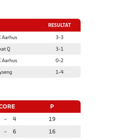
RESULTAT
 Aarhus
3
-
3
kat Q
3
-
1
 Aarhus
0
-
2
Lyseng
1
-
4
CORE
P
-
4
19
-
6
16