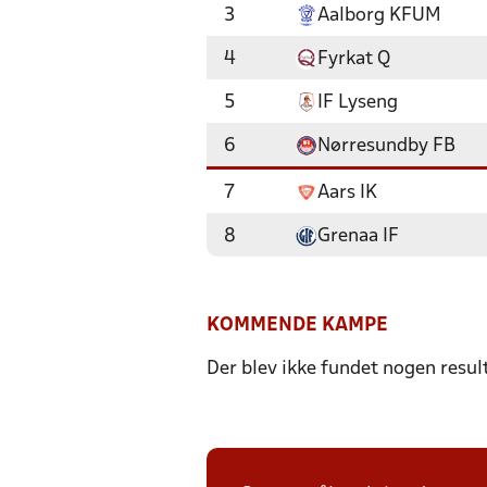
3
Aalborg KFUM
4
Fyrkat Q
5
IF Lyseng
6
Nørresundby FB
7
Aars IK
8
Grenaa IF
KOMMENDE KAMPE
Der blev ikke fundet nogen resul