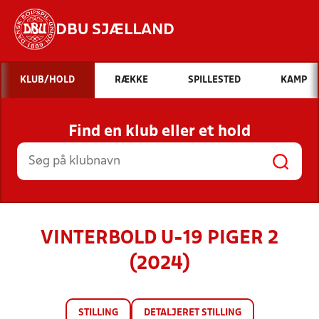
DBU SJÆLLAND
Hvad vil du søge efter?
KLUB/HOLD
RÆKKE
SPILLESTED
KAMP
INDHOLD OG NYHEDER
Find en klub eller et hold
STILLINGER, RESULTATER, KLUBBER OG
HOLD
VINTERBOLD U-19 PIGER 2
(2024)
STILLING
DETALJERET STILLING