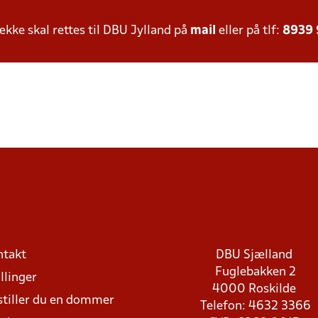
ke skal rettes til DBU Jylland på
mail
eller på tlf:
8939
ntakt
DBU Sjælland
Fuglebakken 2
llinger
4000 Roskilde
stiller du en dommer
Telefon: 4632 3366