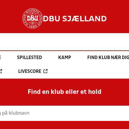
DBU SJÆLLAND
E
SPILLESTED
KAMP
FIND KLUB NÆR DI
LIVESCORE
Find en klub eller et hold