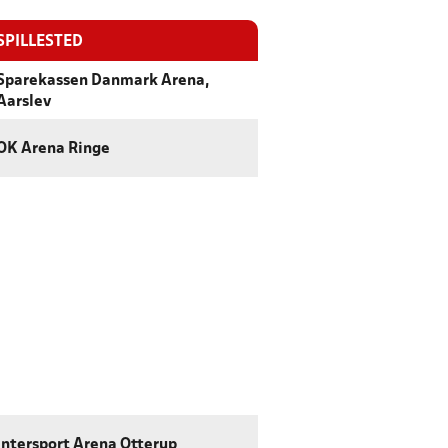
SPILLESTED
Sparekassen Danmark Arena,
Aarslev
OK Arena Ringe
Intersport Arena Otterup