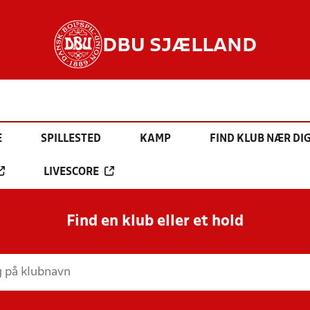
DBU SJÆLLAND
E
SPILLESTED
KAMP
FIND KLUB NÆR DI
LIVESCORE
Find en klub eller et hold