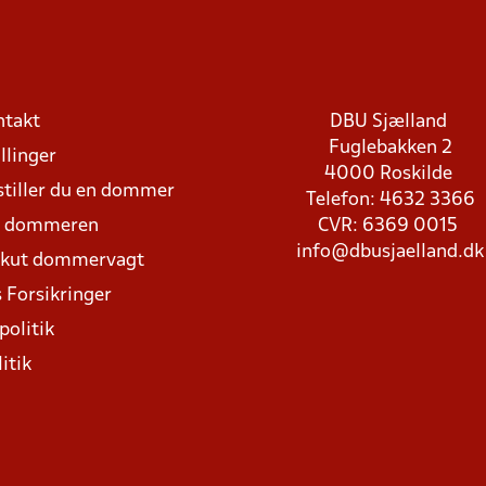
ntakt
DBU Sjælland
Fuglebakken 2
llinger
4000 Roskilde
stiller du en dommer
Telefon: 4632 3366
d dommeren
CVR: 6369 0015
info@dbusjaelland.dk
Akut dommervagt
 Forsikringer
politik
itik