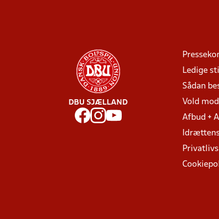
Presseko
Ledige sti
Sådan be
Vold mo
DBU SJÆLLAND
Afbud + 
Idrættens
Privatlivs
Cookiepol