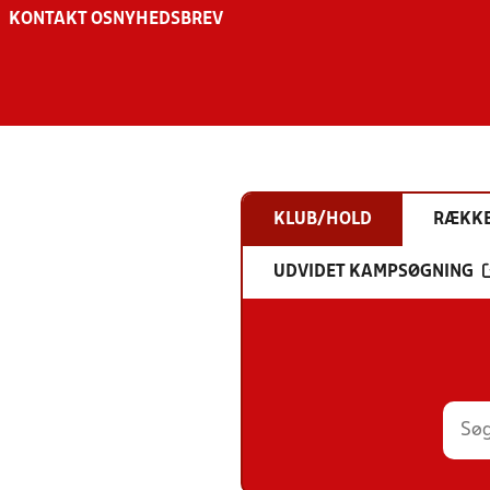
KONTAKT OS
NYHEDSBREV
KLUB/HOLD
RÆKK
UDVIDET KAMPSØGNING