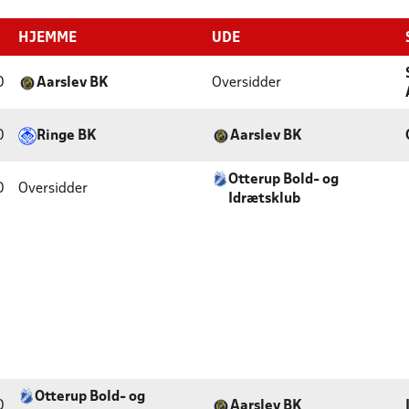
HJEMME
UDE
0
Aarslev BK
Oversidder
0
Ringe BK
Aarslev BK
Otterup Bold- og
0
Oversidder
Idrætsklub
Otterup Bold- og
0
Aarslev BK