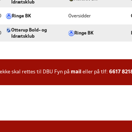
Idrætsklub
0
Ringe BK
Oversidder
Otterup Bold- og
0
Ringe BK
Idrætsklub
ke skal rettes til DBU Fyn på
mail
eller på tlf:
6617 821