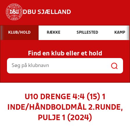
DBU SJÆLLAND
Hvad vil du søge efter?
KLUB/HOLD
RÆKKE
SPILLESTED
KAMP
INDHOLD OG NYHEDER
Find en klub eller et hold
STILLINGER, RESULTATER, KLUBBER OG
HOLD
U10 DRENGE 4:4 (15) 1
INDE/HÅNDBOLDMÅL 2.RUNDE,
PULJE 1 (2024)