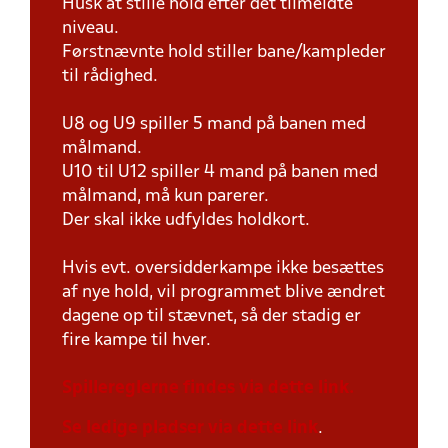
Husk at stille hold efter det tilmeldte
niveau.
Førstnævnte hold stiller bane/kampleder
til rådighed.
U8 og U9 spiller 5 mand på banen med
målmand.
U10 til U12 spiller 4 mand på banen med
målmand, må kun parerer.
Der skal ikke udfyldes holdkort.
Hvis evt. oversidderkampe ikke besættes
af nye hold, vil programmet blive ændret
dagene op til stævnet, så der stadig er
fire kampe til hver.
Spillereglerne findes via dette link.
Se ledige pladser via dette link
.