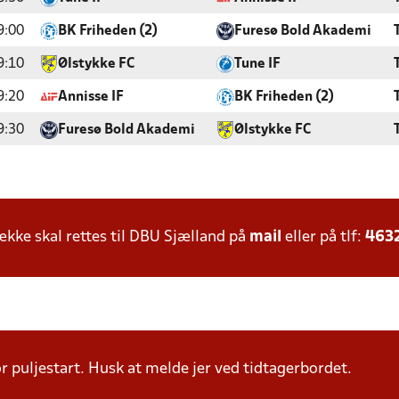
9:00
BK Friheden (2)
Furesø Bold Akademi
9:10
Ølstykke FC
Tune IF
9:20
Annisse IF
BK Friheden (2)
9:30
Furesø Bold Akademi
Ølstykke FC
ke skal rettes til DBU Sjælland på
mail
eller på tlf:
463
r puljestart. Husk at melde jer ved tidtagerbordet.