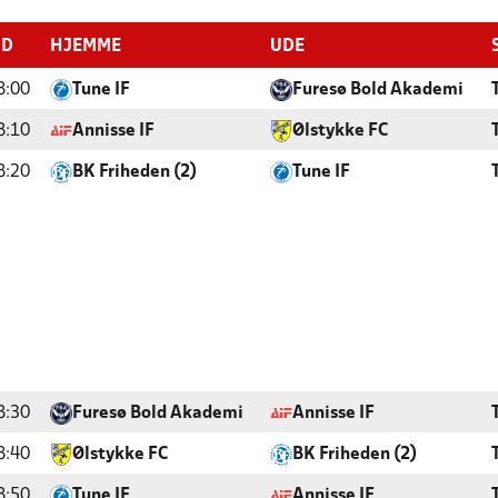
ID
HJEMME
UDE
8:00
Tune IF
Furesø Bold Akademi
8:10
Annisse IF
Ølstykke FC
8:20
BK Friheden (2)
Tune IF
8:30
Furesø Bold Akademi
Annisse IF
8:40
Ølstykke FC
BK Friheden (2)
8:50
Tune IF
Annisse IF