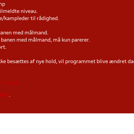
amp
tilmeldte niveau.
e/kampleder til rådighed.
 banen med målmand.
på banen med målmand, må kun parerer.
rt.
ke besættes af nye hold, vil programmet blive ændret dag
tte link.
link
.