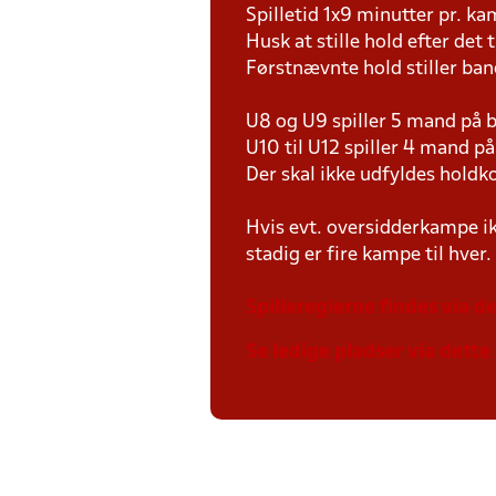
Spilletid 1x9 minutter pr. k
Husk at stille hold efter det 
Førstnævnte hold stiller ban
U8 og U9 spiller 5 mand på
U10 til U12 spiller 4 mand 
Der skal ikke udfyldes holdko
Hvis evt. oversidderkampe ik
stadig er fire kampe til hver.
Spillereglerne findes via de
Se ledige pladser via dette 