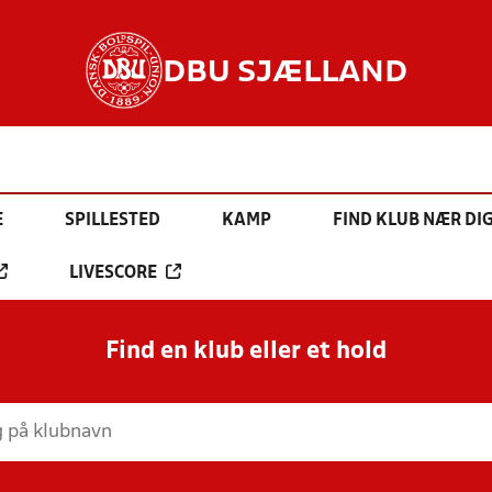
DBU SJÆLLAND
E
SPILLESTED
KAMP
FIND KLUB NÆR DI
LIVESCORE
Find en klub eller et hold