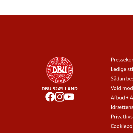
Presseko
Ledige sti
Sådan be
Vold mo
DBU SJÆLLAND
Afbud + 
Idrættens
Privatlivs
Cookiepol