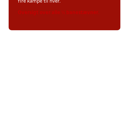
fire kampe til hver.
Oversigt over alle ½ banestævner.