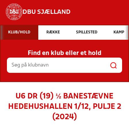
DBU SJÆLLAND
Hvad vil du søge efter?
KLUB/HOLD
RÆKKE
SPILLESTED
KAMP
INDHOLD OG NYHEDER
Find en klub eller et hold
STILLINGER, RESULTATER, KLUBBER OG
HOLD
U6 DR (19) ½ BANESTÆVNE
HEDEHUSHALLEN 1/12, PULJE 2
(2024)