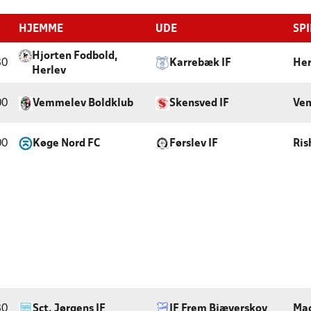
HJEMME
UDE
SP
Hjorten Fodbold,
30
Karrebæk IF
Her
Herlev
00
Vemmelev Boldklub
Skensved IF
Ve
00
Køge Nord FC
Førslev IF
Ris
30
Sct. Jørgens IF
IF Frem Bjæverskov
Mag