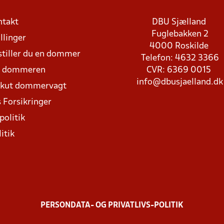
ntakt
DBU Sjælland
Fuglebakken 2
llinger
4000 Roskilde
stiller du en dommer
Telefon: 4632 3366
d dommeren
CVR: 6369 0015
info@dbusjaelland.dk
Akut dommervagt
 Forsikringer
politik
itik
PERSONDATA- OG PRIVATLIVS-POLITIK