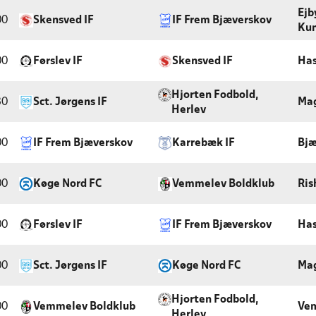
Ejb
00
Skensved IF
IF Frem Bjæverskov
Kun
00
Førslev IF
Skensved IF
Has
Hjorten Fodbold,
30
Sct. Jørgens IF
Mag
Herlev
00
IF Frem Bjæverskov
Karrebæk IF
Bjæ
00
Køge Nord FC
Vemmelev Boldklub
Ris
00
Førslev IF
IF Frem Bjæverskov
Has
00
Sct. Jørgens IF
Køge Nord FC
Mag
Hjorten Fodbold,
00
Vemmelev Boldklub
Ve
Herlev