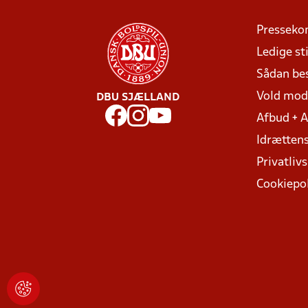
Presseko
Ledige sti
Sådan be
Vold mo
DBU SJÆLLAND
Afbud + 
Idrættens
Privatlivs
Cookiepol