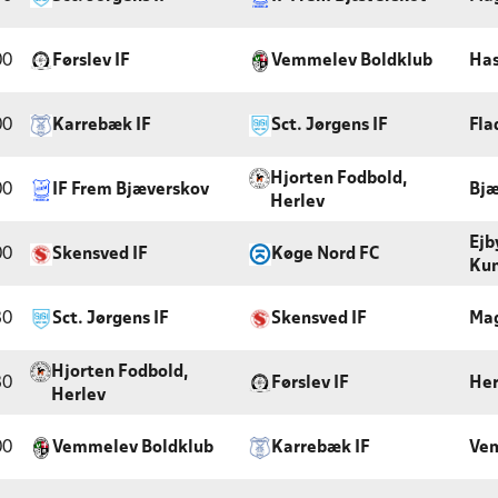
00
Førslev IF
Vemmelev Boldklub
Has
00
Karrebæk IF
Sct. Jørgens IF
Fla
Hjorten Fodbold,
00
IF Frem Bjæverskov
Bjæ
Herlev
Ejb
00
Skensved IF
Køge Nord FC
Kun
30
Sct. Jørgens IF
Skensved IF
Mag
Hjorten Fodbold,
30
Førslev IF
Her
Herlev
00
Vemmelev Boldklub
Karrebæk IF
Ve