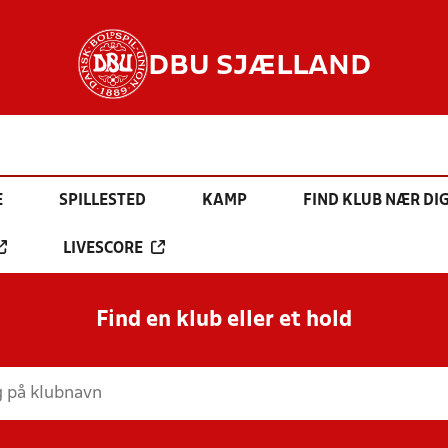
DBU SJÆLLAND
E
SPILLESTED
KAMP
FIND KLUB NÆR DI
LIVESCORE
Find en klub eller et hold