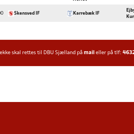
Ejb
00
Skensved IF
Karrebæk IF
Kun
ke skal rettes til DBU Sjælland på
mail
eller på tlf:
463