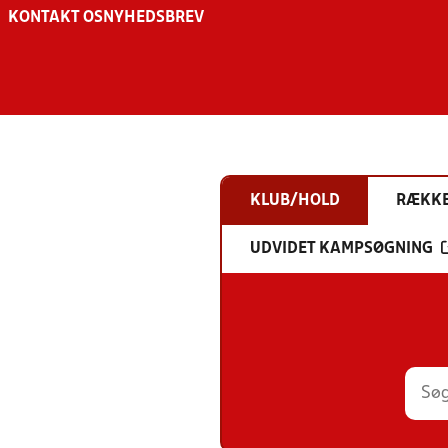
KONTAKT OS
NYHEDSBREV
KLUB/HOLD
RÆKK
UDVIDET KAMPSØGNING