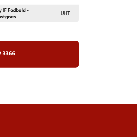
y IF Fodbold -
UHT
stgræs
2 3366