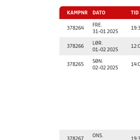
KAMPNR
DATO
TID
FRE.
378264
19:
31-01 2025
LØR.
378266
12:
01-02 2025
SØN.
378265
14:
02-02 2025
ONS.
378267
19: