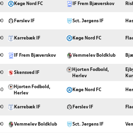
00
Køge Nord FC
IF Frem Bjæverskov
Ris
00
Førslev IF
Sct. Jørgens IF
Has
00
Karrebæk IF
Køge Nord FC
Fla
00
IF Frem Bjæverskov
Vemmelev Boldklub
Bjæ
Hjorten Fodbold,
Ejb
00
Skensved IF
Herlev
Kun
Hjorten Fodbold,
30
Køge Nord FC
Her
Herlev
00
Karrebæk IF
Førslev IF
Fla
00
Vemmelev Boldklub
Sct. Jørgens IF
Ve