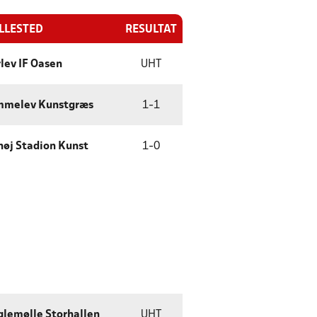
ILLESTED
RESULTAT
lev IF Oasen
UHT
mmelev Kunstgræs
1
-
1
høj Stadion Kunst
1
-
0
lemølle Storhallen
UHT