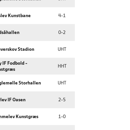
lev Kunstbane
4
-
1
dsåhallen
0
-
2
verskov Stadion
UHT
y IF Fodbold -
HHT
stgræs
lemølle Storhallen
UHT
lev IF Oasen
2
-
5
mmelev Kunstgræs
1
-
0