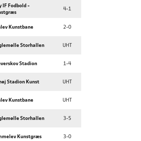
y IF Fodbold -
4
-
1
stgræs
lev Kunstbane
2
-
0
lemølle Storhallen
UHT
verskov Stadion
1
-
4
høj Stadion Kunst
UHT
lev Kunstbane
UHT
lemølle Storhallen
3
-
5
mmelev Kunstgræs
3
-
0