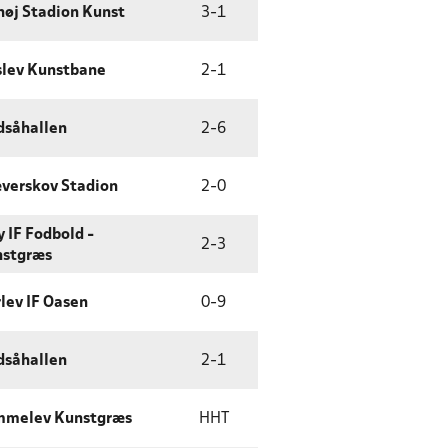
høj Stadion Kunst
3
-
1
lev Kunstbane
2
-
1
dsåhallen
2
-
6
verskov Stadion
2
-
0
y IF Fodbold -
2
-
3
stgræs
lev IF Oasen
0
-
9
dsåhallen
2
-
1
mmelev Kunstgræs
HHT