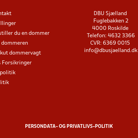
ntakt
DBU Sjælland
Fuglebakken 2
llinger
4000 Roskilde
stiller du en dommer
Telefon: 4632 3366
d dommeren
CVR: 6369 0015
info@dbusjaelland.dk
Akut dommervagt
 Forsikringer
politik
itik
PERSONDATA- OG PRIVATLIVS-POLITIK