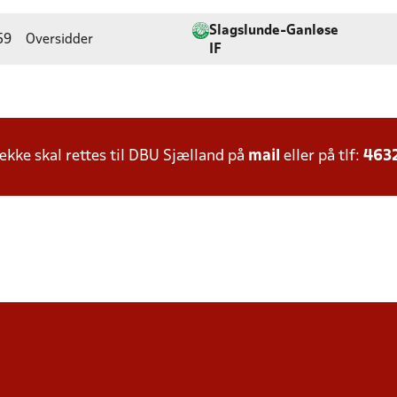
Slagslunde-Ganløse
59
Oversidder
IF
ke skal rettes til DBU Sjælland på
mail
eller på tlf:
463