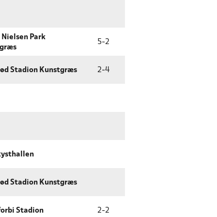
 Nielsen Park
5
-
2
tgræs
rød Stadion Kunstgræs
2
-
4
ysthallen
rød Stadion Kunstgræs
orbi Stadion
2
-
2