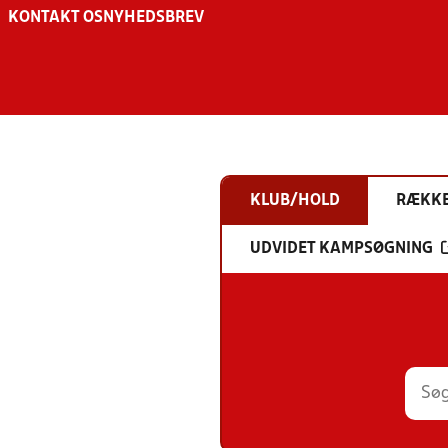
KONTAKT OS
NYHEDSBREV
KLUB/HOLD
RÆKK
UDVIDET KAMPSØGNING