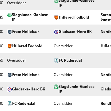
Slagslunde-Ganløse
00
Oversidder
IF
Slagslunde-Ganløse
Søren
45
Hillerød Fodbold
IF
kuns
00
Frem Hellebæk
Gladsaxe-Hero BK
Nordk
00
Hillerød Fodbold
Oversidder
Hille
59
Oversidder
FC Rudersdal
00
Frem Hellebæk
Oversidder
Nordk
Slagslunde-Ganløse
00
Gladsaxe-Hero BK
Glads
IF
30
FC Rudersdal
Oversidder
Rundf