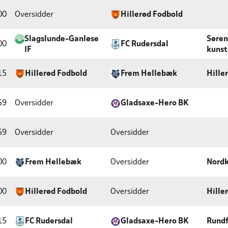
00
Oversidder
Hillerød Fodbold
Slagslunde-Ganløse
Søren
00
FC Rudersdal
IF
kuns
15
Hillerød Fodbold
Frem Hellebæk
Hille
59
Oversidder
Gladsaxe-Hero BK
59
Oversidder
Oversidder
00
Frem Hellebæk
Oversidder
Nordk
00
Hillerød Fodbold
Oversidder
Hille
15
FC Rudersdal
Gladsaxe-Hero BK
Rundf