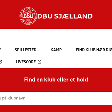
DBU SJÆLLAND
E
SPILLESTED
KAMP
FIND KLUB NÆR DI
LIVESCORE
Find en klub eller et hold