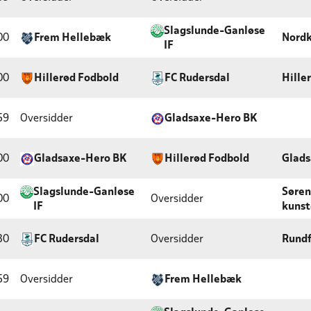
Slagslunde-Ganløse
00
Frem Hellebæk
Nordk
IF
00
Hillerød Fodbold
FC Rudersdal
Hille
59
Oversidder
Gladsaxe-Hero BK
00
Gladsaxe-Hero BK
Hillerød Fodbold
Glads
Slagslunde-Ganløse
Søren
00
Oversidder
IF
kuns
30
FC Rudersdal
Oversidder
Rundf
59
Oversidder
Frem Hellebæk