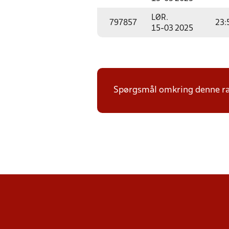
LØR.
797857
23:
15-03 2025
Spørgsmål omkring denne ræk