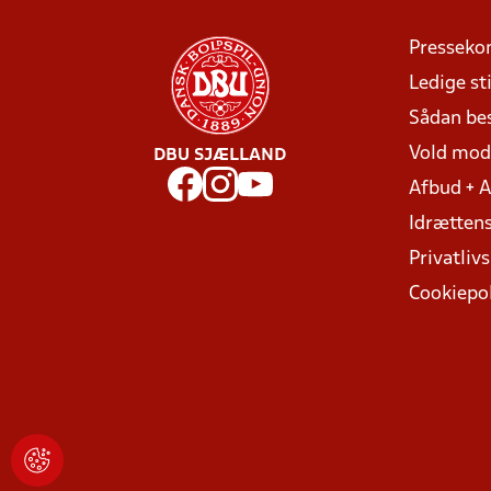
Presseko
Ledige sti
Sådan be
Vold mo
DBU SJÆLLAND
Afbud + 
Idrættens
Privatlivs
Cookiepol