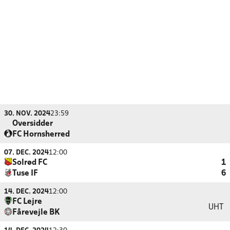
30. NOV. 2024
23:59
Oversidder
FC Hornsherred
07. DEC. 2024
12:00
Solrød FC
1
Tuse IF
6
14. DEC. 2024
12:00
FC Lejre
UHT
Fårevejle BK