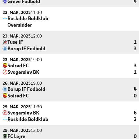
Greve Fodbold
4
23. MAR. 2025
11:30
Roskilde Boldklub
Oversidder
23. MAR. 2025
12:00
Tuse IF
1
Borup IF Fodbold
3
23. MAR. 2025
14:00
Solrød FC
3
Svogerslev BK
1
26. MAR. 2025
19:00
Borup IF Fodbold
4
Solrød FC
0
29. MAR. 2025
11:30
Svogerslev BK
6
Roskilde Boldklub
2
29. MAR. 2025
12:00
FC Lejre
0