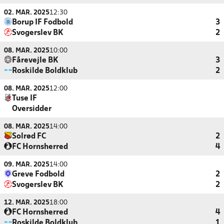
02. MAR. 2025
12:30
Borup IF Fodbold
3
Svogerslev BK
2
08. MAR. 2025
10:00
Fårevejle BK
3
Roskilde Boldklub
2
08. MAR. 2025
12:00
Tuse IF
Oversidder
08. MAR. 2025
14:00
Solrød FC
2
FC Hornsherred
4
09. MAR. 2025
14:00
Greve Fodbold
2
Svogerslev BK
2
12. MAR. 2025
18:00
FC Hornsherred
4
Roskilde Boldklub
1