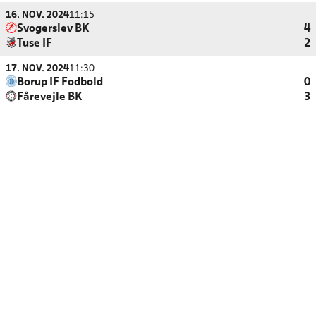
16. NOV. 2024
11:15
Svogerslev BK
4
Tuse IF
2
17. NOV. 2024
11:30
Borup IF Fodbold
0
Fårevejle BK
3