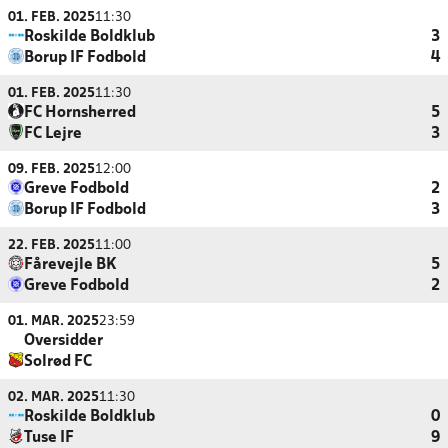
01. FEB. 2025
11:30
Roskilde Boldklub
3
Borup IF Fodbold
4
01. FEB. 2025
11:30
FC Hornsherred
5
FC Lejre
3
09. FEB. 2025
12:00
Greve Fodbold
2
Borup IF Fodbold
3
22. FEB. 2025
11:00
Fårevejle BK
5
Greve Fodbold
2
01. MAR. 2025
23:59
Oversidder
Solrød FC
02. MAR. 2025
11:30
Roskilde Boldklub
0
Tuse IF
9