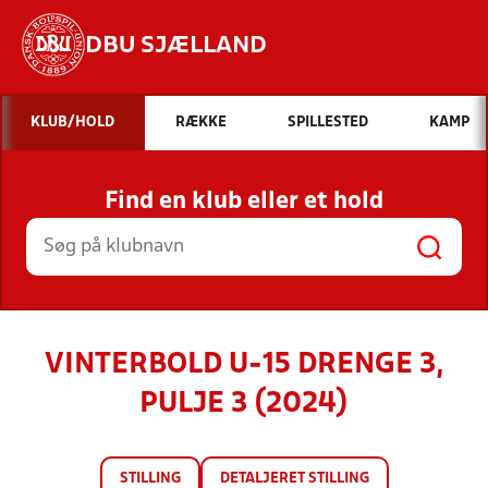
DBU SJÆLLAND
Hvad vil du søge efter?
KLUB/HOLD
RÆKKE
SPILLESTED
KAMP
INDHOLD OG NYHEDER
Find en klub eller et hold
STILLINGER, RESULTATER, KLUBBER OG
HOLD
VINTERBOLD U-15 DRENGE 3,
PULJE 3 (2024)
STILLING
DETALJERET STILLING