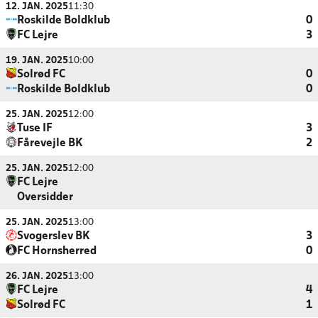
12. JAN. 2025
11:30
Roskilde Boldklub
0
FC Lejre
3
19. JAN. 2025
10:00
Solrød FC
0
Roskilde Boldklub
0
25. JAN. 2025
12:00
Tuse IF
3
Fårevejle BK
2
25. JAN. 2025
12:00
FC Lejre
Oversidder
25. JAN. 2025
13:00
Svogerslev BK
3
FC Hornsherred
0
26. JAN. 2025
13:00
FC Lejre
4
Solrød FC
1