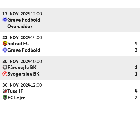
17. NOV. 2024
12:00
Greve Fodbold
Oversidder
23. NOV. 2024
14:00
Solrød FC
4
Greve Fodbold
3
30. NOV. 2024
10:00
Fårevejle BK
1
Svogerslev BK
1
30. NOV. 2024
12:00
Tuse IF
4
FC Lejre
2