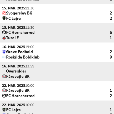
15. MAR. 2025
11:30
Svogerslev BK
2
FC Lejre
2
15. MAR. 2025
11:30
FC Hornsherred
6
Tuse IF
1
16. MAR. 2025
14:00
Greve Fodbold
2
Roskilde Boldklub
9
16. MAR. 2025
23:59
Oversidder
Fårevejle BK
22. MAR. 2025
10:00
Fårevejle BK
1
FC Hornsherred
2
22. MAR. 2025
10:00
FC Lejre
1