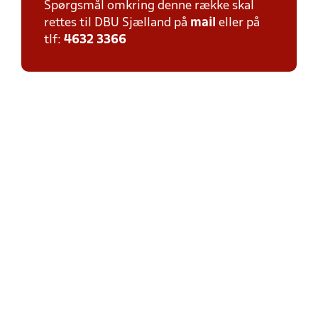
Spørgsmål omkring denne række skal
rettes til DBU Sjælland på
mail
eller på
tlf:
4632 3366