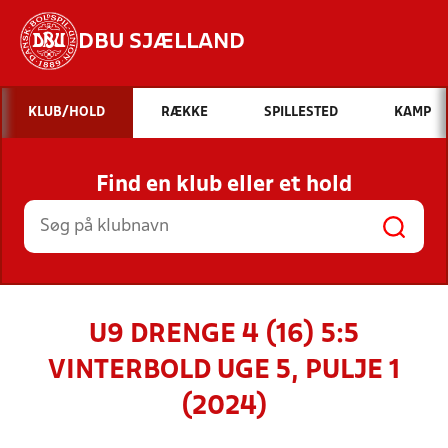
DBU SJÆLLAND
Hvad vil du søge efter?
KLUB/HOLD
RÆKKE
SPILLESTED
KAMP
INDHOLD OG NYHEDER
Find en klub eller et hold
STILLINGER, RESULTATER, KLUBBER OG
HOLD
U9 DRENGE 4 (16) 5:5
VINTERBOLD UGE 5, PULJE 1
(2024)