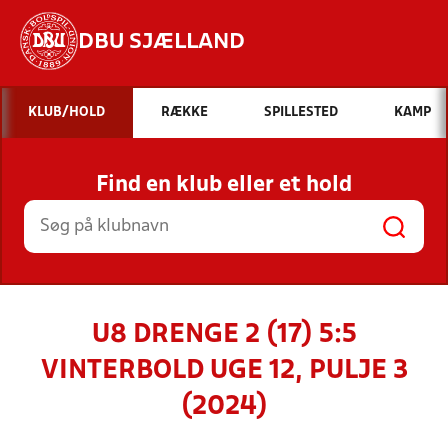
DBU SJÆLLAND
Hvad vil du søge efter?
KLUB/HOLD
RÆKKE
SPILLESTED
KAMP
INDHOLD OG NYHEDER
Find en klub eller et hold
STILLINGER, RESULTATER, KLUBBER OG
HOLD
U8 DRENGE 2 (17) 5:5
VINTERBOLD UGE 12, PULJE 3
(2024)