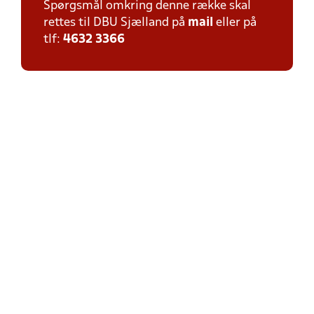
Spørgsmål omkring denne række skal
rettes til DBU Sjælland på
mail
eller på
tlf:
4632 3366