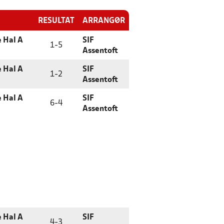
RESULTAT
ARRANGØR
e Hal A
SIF
1
-
5
Assentoft
e Hal A
SIF
1
-
2
Assentoft
e Hal A
SIF
6
-
4
Assentoft
e Hal A
SIF
4
-
3