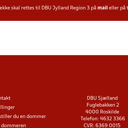
ke skal rettes til DBU Jylland Region 3 på
mail
eller på 
ntakt
DBU Sjælland
Fuglebakken 2
llinger
4000 Roskilde
stiller du en dommer
Telefon: 4632 3366
d dommeren
CVR: 6369 0015