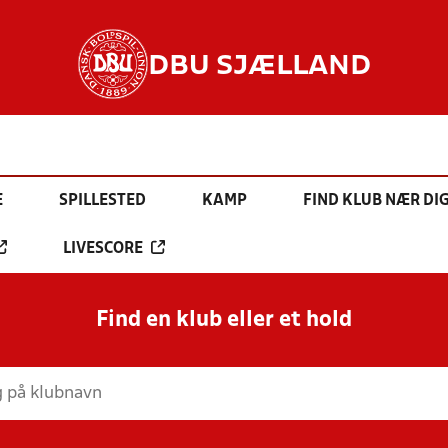
DBU SJÆLLAND
E
SPILLESTED
KAMP
FIND KLUB NÆR DI
LIVESCORE
Find en klub eller et hold