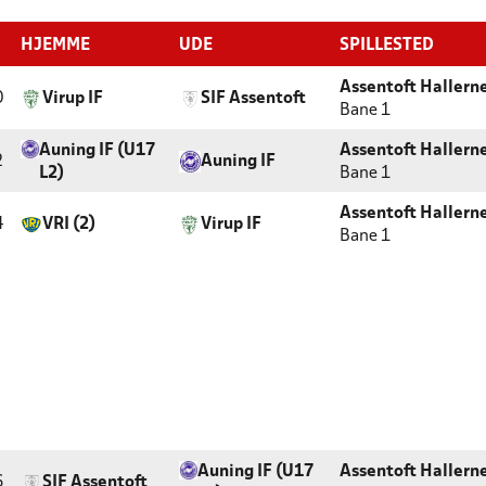
HJEMME
UDE
SPILLESTED
Assentoft Hallern
0
Virup IF
SIF Assentoft
Bane 1
Auning IF (U17
Assentoft Hallern
2
Auning IF
L2)
Bane 1
Assentoft Hallern
4
VRI (2)
Virup IF
Bane 1
Auning IF (U17
Assentoft Hallern
6
SIF Assentoft