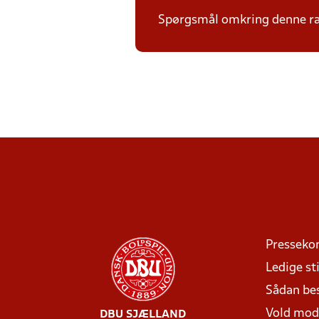
Spørgsmål omkring denne ræk
Presseko
Ledige sti
Sådan be
Vold mo
DBU SJÆLLAND