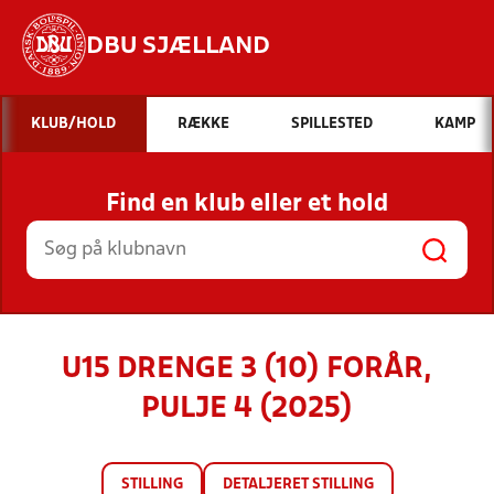
DBU SJÆLLAND
Hvad vil du søge efter?
KLUB/HOLD
RÆKKE
SPILLESTED
KAMP
INDHOLD OG NYHEDER
Find en klub eller et hold
STILLINGER, RESULTATER, KLUBBER OG
HOLD
U15 DRENGE 3 (10) FORÅR,
PULJE 4 (2025)
STILLING
DETALJERET STILLING