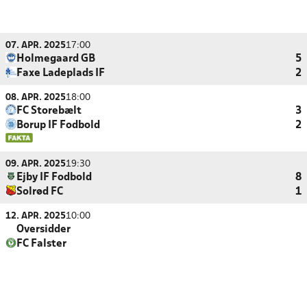
07. APR. 2025
17:00
Holmegaard GB
5
Faxe Ladeplads IF
2
08. APR. 2025
18:00
FC Storebælt
3
Borup IF Fodbold
2
09. APR. 2025
19:30
Ejby IF Fodbold
8
Solrød FC
1
12. APR. 2025
10:00
Oversidder
FC Falster