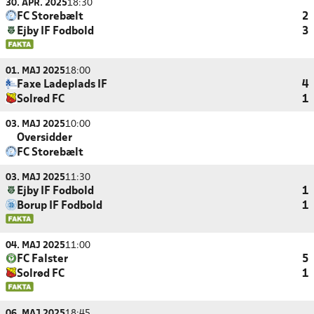
30. APR. 2025
18:30
FC Storebælt
2
Ejby IF Fodbold
3
01. MAJ 2025
18:00
Faxe Ladeplads IF
4
Solrød FC
1
03. MAJ 2025
10:00
Oversidder
FC Storebælt
03. MAJ 2025
11:30
Ejby IF Fodbold
1
Borup IF Fodbold
1
04. MAJ 2025
11:00
FC Falster
5
Solrød FC
1
06. MAJ 2025
18:45