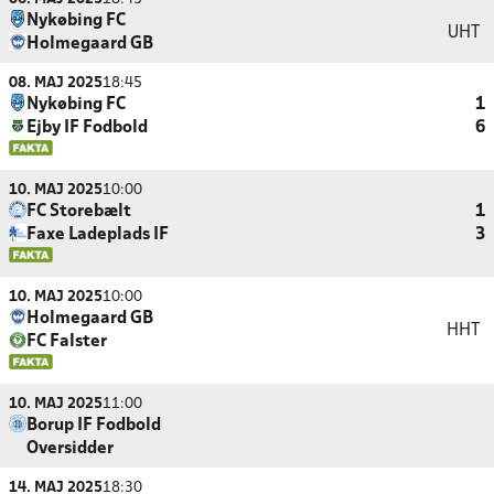
Nykøbing FC
UHT
Holmegaard GB
08. MAJ 2025
18:45
Nykøbing FC
1
Ejby IF Fodbold
6
10. MAJ 2025
10:00
FC Storebælt
1
Faxe Ladeplads IF
3
10. MAJ 2025
10:00
Holmegaard GB
HHT
FC Falster
10. MAJ 2025
11:00
Borup IF Fodbold
Oversidder
14. MAJ 2025
18:30