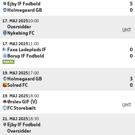
Ejby IF Fodbold
5
Holmegaard GB
0
17. MAJ 2025
10:00
Oversidder
UHT
Nykøbing FC
17. MAJ 2025
11:00
Faxe Ladeplads IF
0
Borup IF Fodbold
0
19. MAJ 2025
17:00
Holmegaard GB
3
Solrød FC
0
19. MAJ 2025
18:00
Ørslev GIF (V)
UHT
FC Storebælt
21. MAJ 2025
18:30
Ejby IF Fodbold
Oversidder