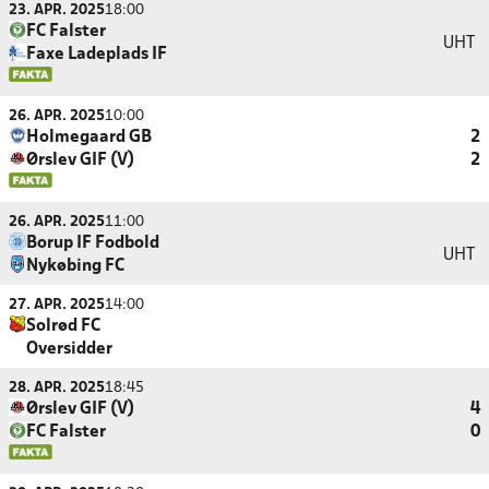
23. APR. 2025
18:00
FC Falster
UHT
Faxe Ladeplads IF
26. APR. 2025
10:00
Holmegaard GB
2
Ørslev GIF (V)
2
26. APR. 2025
11:00
Borup IF Fodbold
UHT
Nykøbing FC
27. APR. 2025
14:00
Solrød FC
Oversidder
28. APR. 2025
18:45
Ørslev GIF (V)
4
FC Falster
0