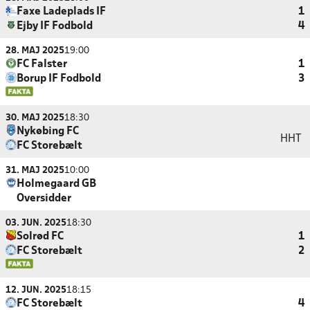
Faxe Ladeplads IF
1
Ejby IF Fodbold
4
28. MAJ 2025
19:00
FC Falster
1
Borup IF Fodbold
3
30. MAJ 2025
18:30
Nykøbing FC
HHT
FC Storebælt
31. MAJ 2025
10:00
Holmegaard GB
Oversidder
03. JUN. 2025
18:30
Solrød FC
1
FC Storebælt
2
12. JUN. 2025
18:15
FC Storebælt
4