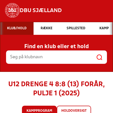
DBU SJÆLLAND
Hvad vil du søge efter?
KLUB/HOLD
RÆKKE
SPILLESTED
KAMP
INDHOLD OG NYHEDER
Find en klub eller et hold
STILLINGER, RESULTATER, KLUBBER OG
HOLD
U12 DRENGE 4 8:8 (13) FORÅR,
PULJE 1 (2025)
KAMPPROGRAM
HOLDOVERSIGT