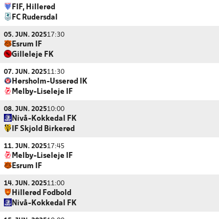
FIF, Hillerød
FC Rudersdal
05. JUN. 2025
17:30
Esrum IF
Gilleleje FK
07. JUN. 2025
11:30
Hørsholm-Usserød IK
Melby-Liseleje IF
08. JUN. 2025
10:00
Nivå-Kokkedal FK
IF Skjold Birkerød
11. JUN. 2025
17:45
Melby-Liseleje IF
Esrum IF
14. JUN. 2025
11:00
Hillerød Fodbold
Nivå-Kokkedal FK