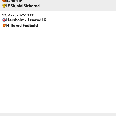
Esrum IF
IF Skjold Birkerød
12. APR. 2025
10:00
Hørsholm-Usserød IK
Hillerød Fodbold