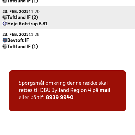
Toftlund IF (1)
23. FEB. 2025
11:20
Toftlund IF (2)
Høje Kolstrup B 81
23. FEB. 2025
11:28
Bevtoft IF
Toftlund IF (1)
Spørgsmål omkring denne række skal
rettes til DBU Jylland Region 4 på
mail
eller på tlf:
8939 9940