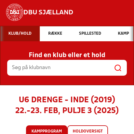
DBU SJÆLLAND
Hvad vil du søge efter?
KLUB/HOLD
RÆKKE
SPILLESTED
KAMP
INDHOLD OG NYHEDER
Find en klub eller et hold
STILLINGER, RESULTATER, KLUBBER OG
HOLD
U6 DRENGE - INDE (2019)
22.-23. FEB, PULJE 3 (2025)
KAMPPROGRAM
HOLDOVERSIGT