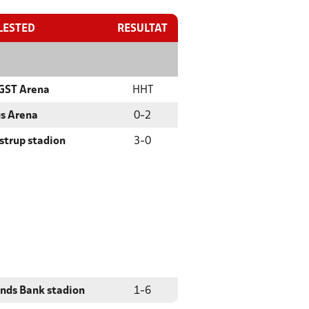
LESTED
RESULTAT
ST Arena
HHT
s Arena
0
-
2
lstrup stadion
3
-
0
ands Bank stadion
1
-
6