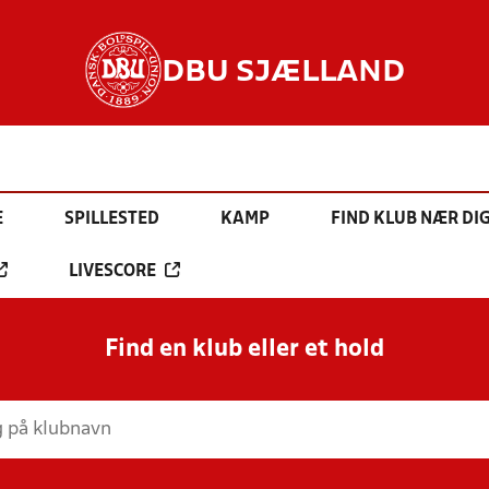
DBU SJÆLLAND
E
SPILLESTED
KAMP
FIND KLUB NÆR DI
LIVESCORE
Find en klub eller et hold