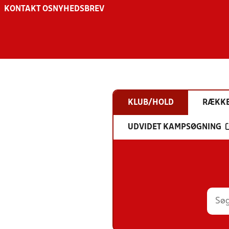
KONTAKT OS
NYHEDSBREV
KLUB/HOLD
RÆKK
UDVIDET KAMPSØGNING