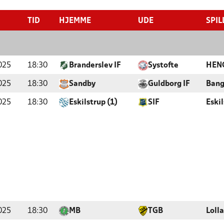
TID
HJEMME
UDE
SPIL
025
18:30
Branderslev IF
Systofte
HENG
025
18:30
Sandby
Guldborg IF
Bang
025
18:30
Eskilstrup (1)
SIF
Eski
025
18:30
MB
TGB
Loll