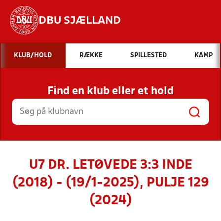
DBU SJÆLLAND
Hvad vil du søge efter?
KLUB/HOLD
RÆKKE
SPILLESTED
KAMP
INDHOLD OG NYHEDER
Find en klub eller et hold
STILLINGER, RESULTATER, KLUBBER OG
HOLD
U7 DR. LETØVEDE 3:3 INDE
(2018) - (19/1-2025), PULJE 129
(2024)