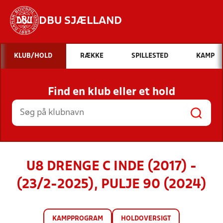
DBU SJÆLLAND
Hvad vil du søge efter?
KLUB/HOLD
RÆKKE
SPILLESTED
KAMP
INDHOLD OG NYHEDER
Find en klub eller et hold
STILLINGER, RESULTATER, KLUBBER OG
HOLD
U8 DRENGE C INDE (2017) -
(23/2-2025), PULJE 90 (2024)
KAMPPROGRAM
HOLDOVERSIGT