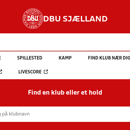
DBU SJÆLLAND
E
SPILLESTED
KAMP
FIND KLUB NÆR DI
LIVESCORE
Find en klub eller et hold