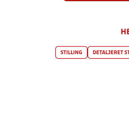
HE
STILLING
DETALJERET S