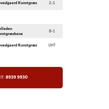
vedgaard Kunstgræs
2
-
1
lleden
8
-
1
nstgræsbane
vedgaard Kunstgræs
UHT
tlf:
8939 9930