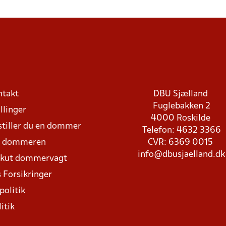
ntakt
DBU Sjælland
Fuglebakken 2
llinger
4000 Roskilde
stiller du en dommer
Telefon: 4632 3366
d dommeren
CVR: 6369 0015
info@dbusjaelland.dk
Akut dommervagt
 Forsikringer
politik
itik