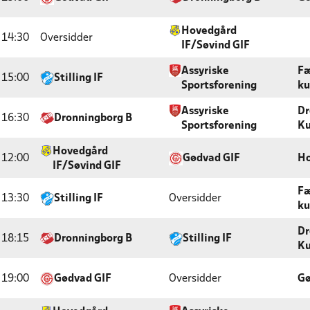
Hovedgård
14:30
Oversidder
IF/Søvind GIF
Assyriske
Fæ
15:00
Stilling IF
Sportsforening
ku
Assyriske
Dr
16:30
Dronningborg B
Sportsforening
Ku
Hovedgård
12:00
Gødvad GIF
Ho
IF/Søvind GIF
Fæ
13:30
Stilling IF
Oversidder
ku
Dr
18:15
Dronningborg B
Stilling IF
Ku
19:00
Gødvad GIF
Oversidder
Gø