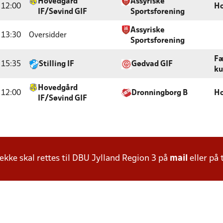
Hovedgård
Assyriske
12:00
Ho
IF/Søvind GIF
Sportsforening
Assyriske
13:30
Oversidder
Sportsforening
Fæ
15:35
Stilling IF
Gødvad GIF
ku
Hovedgård
12:00
Dronningborg B
Ho
IF/Søvind GIF
ke skal rettes til DBU Jylland Region 3 på
mail
eller på 