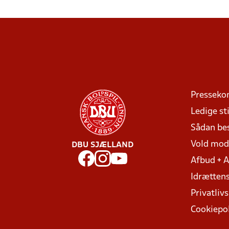
Presseko
Ledige sti
Sådan be
Vold mo
DBU SJÆLLAND
Afbud + 
Idrættens
Privatlivs
Cookiepol