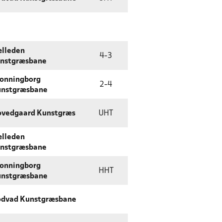
lleden
4
-
3
nstgræsbane
onningborg
2
-
4
nstgræsbane
vedgaard Kunstgræs
UHT
lleden
nstgræsbane
onningborg
HHT
nstgræsbane
dvad Kunstgræsbane