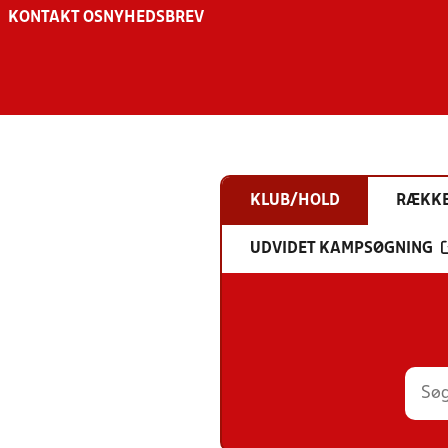
KONTAKT OS
NYHEDSBREV
KLUB/HOLD
RÆKK
UDVIDET KAMPSØGNING