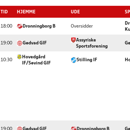
TID
HJEMME
UDE
SP
Dr
18:00
Dronningborg B
Oversidder
Ku
Assyriske
19:00
Gødvad GIF
Gø
Sportsforening
Hovedgård
10:30
Stilling IF
Ho
IF/Søvind GIF
19:00
Gødvad GIF
Dronningborg B
Gø