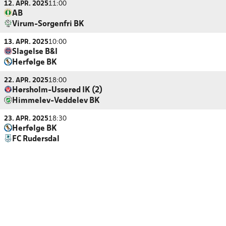
12. APR. 2025
11:00
AB
Virum-Sorgenfri BK
13. APR. 2025
10:00
Slagelse B&I
Herfølge BK
22. APR. 2025
18:00
Hørsholm-Usserød IK (2)
Himmelev-Veddelev BK
23. APR. 2025
18:30
Herfølge BK
FC Rudersdal