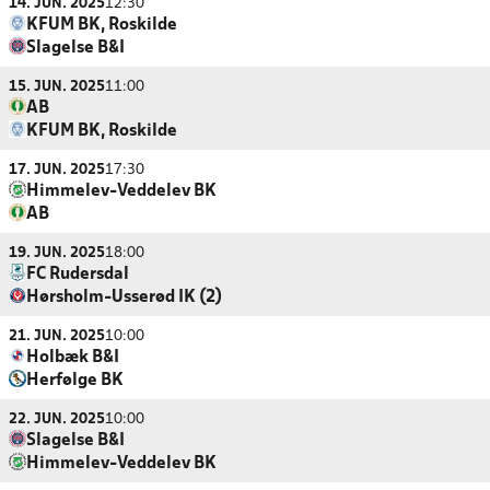
14. JUN. 2025
12:30
KFUM BK, Roskilde
Slagelse B&I
15. JUN. 2025
11:00
AB
KFUM BK, Roskilde
17. JUN. 2025
17:30
Himmelev-Veddelev BK
AB
19. JUN. 2025
18:00
FC Rudersdal
Hørsholm-Usserød IK (2)
21. JUN. 2025
10:00
Holbæk B&I
Herfølge BK
22. JUN. 2025
10:00
Slagelse B&I
Himmelev-Veddelev BK