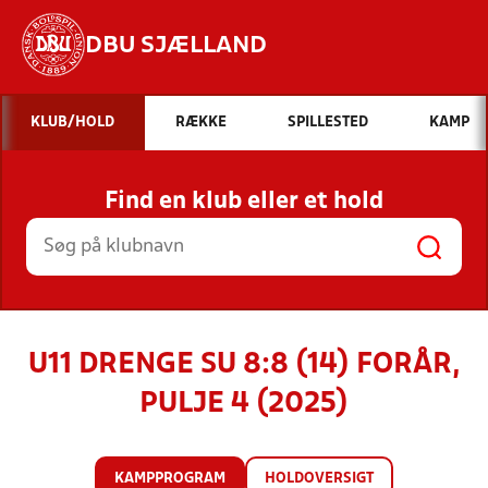
DBU SJÆLLAND
Hvad vil du søge efter?
KLUB/HOLD
RÆKKE
SPILLESTED
KAMP
INDHOLD OG NYHEDER
Find en klub eller et hold
STILLINGER, RESULTATER, KLUBBER OG
HOLD
U11 DRENGE SU 8:8 (14) FORÅR,
PULJE 4 (2025)
KAMPPROGRAM
HOLDOVERSIGT