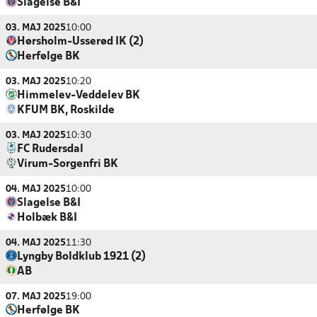
Slagelse B&I
03. MAJ 2025
10:00
Hørsholm-Usserød IK (2)
Herfølge BK
03. MAJ 2025
10:20
Himmelev-Veddelev BK
KFUM BK, Roskilde
03. MAJ 2025
10:30
FC Rudersdal
Virum-Sorgenfri BK
04. MAJ 2025
10:00
Slagelse B&I
Holbæk B&I
04. MAJ 2025
11:30
Lyngby Boldklub 1921 (2)
AB
07. MAJ 2025
19:00
Herfølge BK