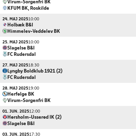
Virum-Sorgenfri BK
KFUM BK, Roskilde
24. MAJ 2025
10:00
Holbæk B&I
Himmelev-Veddelev BK
25. MAJ 2025
10:00
Slagelse B&I
FC Rudersdal
27. MAJ 2025
18:30
Lyngby Boldklub 1921 (2)
FC Rudersdal
28. MAJ 2025
19:00
Herfølge BK
Virum-Sorgenfri BK
01. JUN. 2025
12:00
Hørsholm-Usserød IK (2)
Slagelse B&I
03. JUN. 2025
17:30