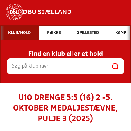
DBU SJÆLLAND
Hvad vil du søge efter?
KLUB/HOLD
RÆKKE
SPILLESTED
KAMP
INDHOLD OG NYHEDER
Find en klub eller et hold
STILLINGER, RESULTATER, KLUBBER OG
HOLD
U10 DRENGE 5:5 (16) 2 -5.
OKTOBER MEDALJESTÆVNE,
PULJE 3 (2025)