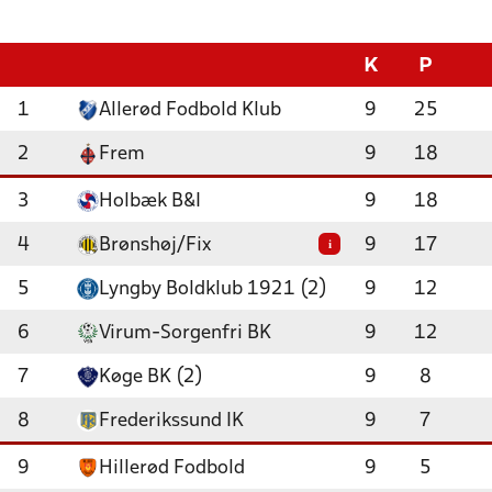
K
P
1
Allerød Fodbold Klub
9
25
2
Frem
9
18
3
Holbæk B&I
9
18
4
Brønshøj/Fix
9
17
i
5
Lyngby Boldklub 1921 (2)
9
12
6
Virum-Sorgenfri BK
9
12
7
Køge BK (2)
9
8
8
Frederikssund IK
9
7
9
Hillerød Fodbold
9
5