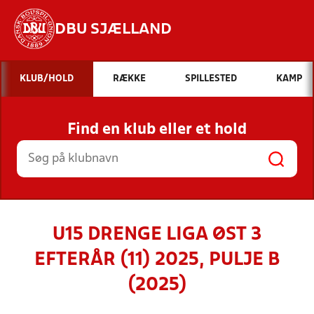
DBU SJÆLLAND
Hvad vil du søge efter?
KLUB/HOLD
RÆKKE
SPILLESTED
KAMP
INDHOLD OG NYHEDER
Find en klub eller et hold
STILLINGER, RESULTATER, KLUBBER OG
HOLD
U15 DRENGE LIGA ØST 3
EFTERÅR (11) 2025, PULJE B
(2025)