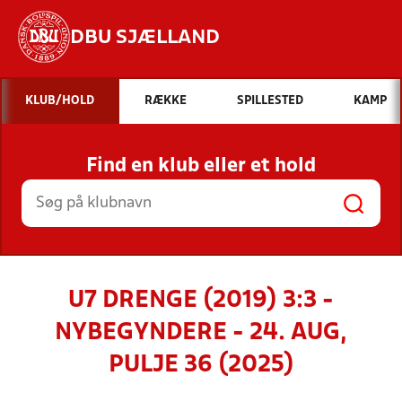
DBU SJÆLLAND
Hvad vil du søge efter?
KLUB/HOLD
RÆKKE
SPILLESTED
KAMP
INDHOLD OG NYHEDER
Find en klub eller et hold
STILLINGER, RESULTATER, KLUBBER OG
HOLD
U7 DRENGE (2019) 3:3 -
NYBEGYNDERE - 24. AUG,
PULJE 36 (2025)