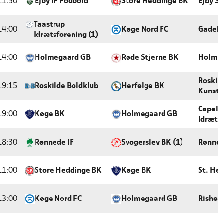
11:30
Ejby IF Fodbold
Store Heddinge BK
Ejby 
Taastrup
14:00
Køge Nord FC
Gade
Idrætsforening (1)
14:00
Holmegaard GB
Røde Stjerne BK
Holm
Roski
19:15
Roskilde Boldklub
Herfølge BK
Kuns
Capel
19:00
Køge BK
Holmegaard GB
Idræt
18:30
Rønnede IF
Svogerslev BK (1)
Rønn
11:00
Store Heddinge BK
Køge BK
St. H
13:00
Køge Nord FC
Holmegaard GB
Rishø