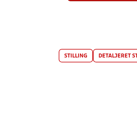
STILLING
DETALJERET S