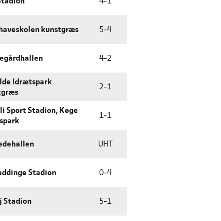
Stadion
4
-
1
haveskolen kunstgræs
5
-
4
egårdhallen
4
-
2
lde Idrætspark
2
-
1
tgræs
li Sport Stadion, Køge
1
-
1
spark
edehallen
UHT
eddinge Stadion
0
-
4
j Stadion
5
-
1