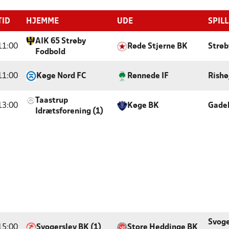
TID
HJEMME
UDE
SPIL
AIK 65 Strøby
11:00
Røde Stjerne BK
Strøb
Fodbold
11:00
Køge Nord FC
Rønnede IF
Rishø
Taastrup
13:00
Køge BK
Gade
Idrætsforening (1)
Svoge
15:00
Svogerslev BK (1)
Store Heddinge BK