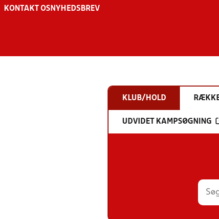
KONTAKT OS
NYHEDSBREV
KLUB/HOLD
RÆKK
UDVIDET KAMPSØGNING