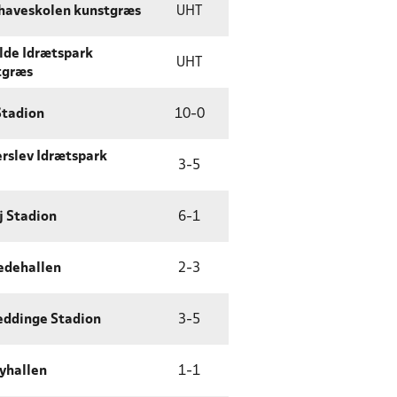
haveskolen kunstgræs
UHT
lde Idrætspark
UHT
tgræs
Stadion
10
-
0
rslev Idrætspark
3
-
5
j Stadion
6
-
1
edehallen
2
-
3
eddinge Stadion
3
-
5
yhallen
1
-
1