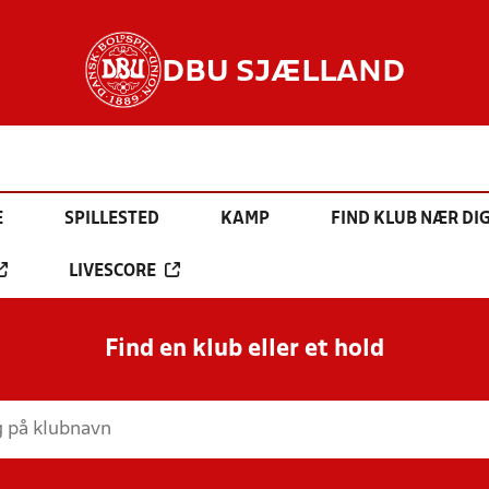
DBU SJÆLLAND
E
SPILLESTED
KAMP
FIND KLUB NÆR DI
LIVESCORE
Find en klub eller et hold