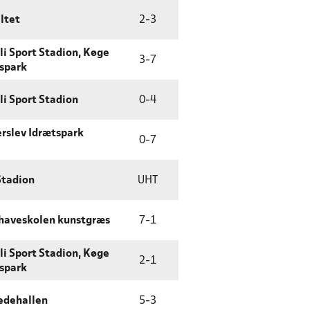
ltet
2
-
3
li Sport Stadion, Køge
3
-
7
spark
li Sport Stadion
0
-
4
rslev Idrætspark
0
-
7
Stadion
UHT
haveskolen kunstgræs
7
-
1
li Sport Stadion, Køge
2
-
1
spark
edehallen
5
-
3