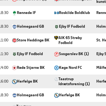
kunst
18:30
Rønnede IF
Roskilde Boldklub
Rønn
18:30
Holmegaard GB
Ejby IF Fodbold
Holm
AIK 65 Strøby
11:00
Store Heddinge BK
St. H
Fodbold
11:30
Ejby IF Fodbold
Svogerslev BK (1)
Ejby 
14:00
Røde Stjerne BK
Køge Nord FC
Målfe
Taastrup
16:00
Herfølge BK
Herfø
Idrætsforening (1)
18:30
Holmegaard GB
Herfølge BK
Holm