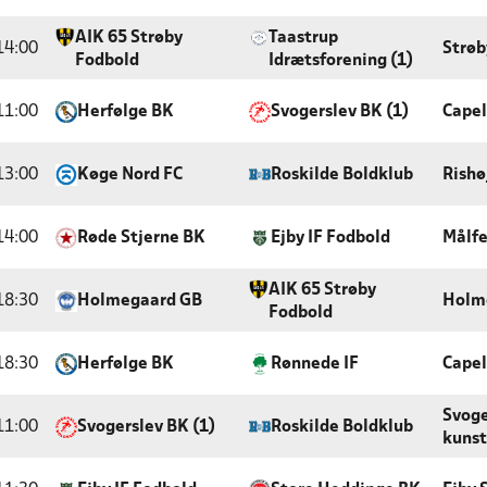
AIK 65 Strøby
Taastrup
14:00
Strøb
Fodbold
Idrætsforening (1)
11:00
Herfølge BK
Svogerslev BK (1)
Capel
13:00
Køge Nord FC
Roskilde Boldklub
Rishø
14:00
Røde Stjerne BK
Ejby IF Fodbold
Målfe
AIK 65 Strøby
18:30
Holmegaard GB
Holm
Fodbold
18:30
Herfølge BK
Rønnede IF
Capel
Svoge
11:00
Svogerslev BK (1)
Roskilde Boldklub
kunst