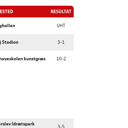
LESTED
RESULTAT
yhallen
UHT
j Stadion
3
-
1
haveskolen kunstgræs
10
-
2
rslev Idrætspark
3
-
5