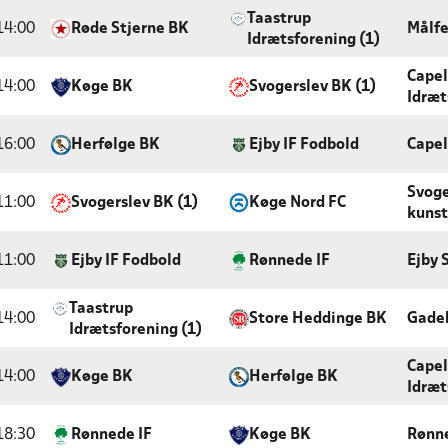
Taastrup
14:00
Røde Stjerne BK
Målfe
Idrætsforening (1)
Capel
14:00
Køge BK
Svogerslev BK (1)
Idræt
16:00
Herfølge BK
Ejby IF Fodbold
Capel
Svoge
11:00
Svogerslev BK (1)
Køge Nord FC
kunst
11:00
Ejby IF Fodbold
Rønnede IF
Ejby 
Taastrup
14:00
Store Heddinge BK
Gade
Idrætsforening (1)
Capel
14:00
Køge BK
Herfølge BK
Idræt
18:30
Rønnede IF
Køge BK
Rønn