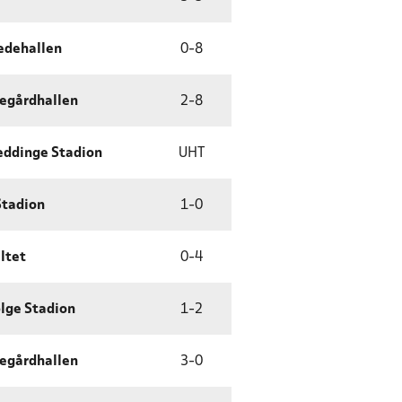
edehallen
0
-
8
egårdhallen
2
-
8
eddinge Stadion
UHT
Stadion
1
-
0
ltet
0
-
4
lge Stadion
1
-
2
egårdhallen
3
-
0