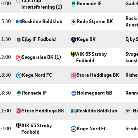
Taastrup
14:00
Rønnede IF
Gade
Idrætsforening (1)
Roski
15:30
Roskilde Boldklub
Røde Stjerne BK
Kuns
11:30
Ejby IF Fodbold
Køge BK
Ejby 
AIK 65 Strøby
Svoge
12:00
Svogerslev BK (1)
Fodbold
kunst
18:30
Køge Nord FC
Store Heddinge BK
Rishø
18:30
Rønnede IF
Holmegaard GB
Rønn
11:00
Store Heddinge BK
Roskilde Boldklub
St. H
AIK 65 Strøby
14:00
Køge Nord FC
Strøb
Fodbold