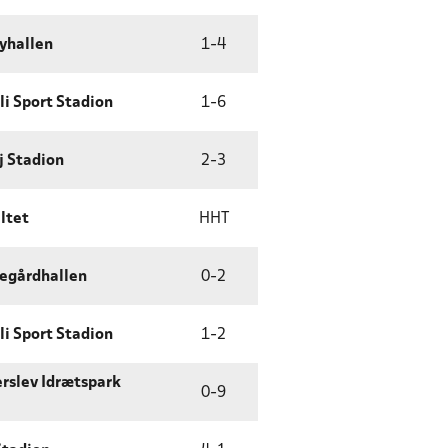
yhallen
1
-
4
li Sport Stadion
1
-
6
j Stadion
2
-
3
ltet
HHT
egårdhallen
0
-
2
li Sport Stadion
1
-
2
rslev Idrætspark
0
-
9