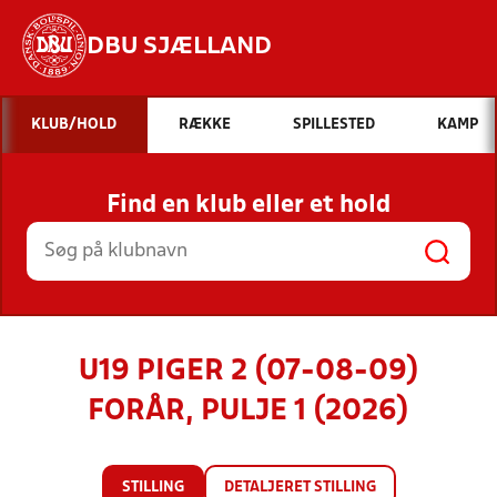
DBU SJÆLLAND
Hvad vil du søge efter?
KLUB/HOLD
RÆKKE
SPILLESTED
KAMP
INDHOLD OG NYHEDER
Find en klub eller et hold
STILLINGER, RESULTATER, KLUBBER OG
HOLD
U19 PIGER 2 (07-08-09)
FORÅR, PULJE 1 (2026)
STILLING
DETALJERET STILLING