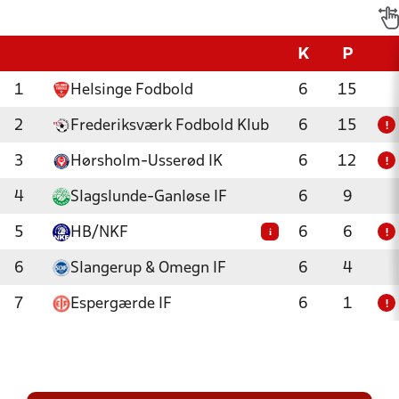
K
P
1
Helsinge Fodbold
6
15
2
Frederiksværk Fodbold Klub
6
15
!
3
Hørsholm-Usserød IK
6
12
!
4
Slagslunde-Ganløse IF
6
9
5
HB/NKF
6
6
i
!
6
Slangerup & Omegn IF
6
4
7
Espergærde IF
6
1
!