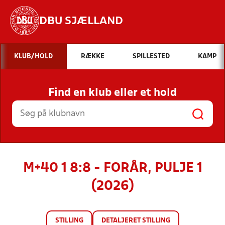
DBU SJÆLLAND
Hvad vil du søge efter?
KLUB/HOLD
RÆKKE
SPILLESTED
KAMP
INDHOLD OG NYHEDER
Find en klub eller et hold
STILLINGER, RESULTATER, KLUBBER OG
HOLD
M+40 1 8:8 - FORÅR, PULJE 1
(2026)
STILLING
DETALJERET STILLING