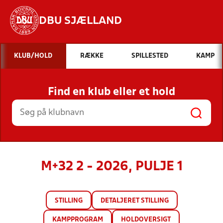
DBU SJÆLLAND
Hvad vil du søge efter?
KLUB/HOLD
RÆKKE
SPILLESTED
KAMP
INDHOLD OG NYHEDER
Find en klub eller et hold
STILLINGER, RESULTATER, KLUBBER OG
HOLD
M+32 2 - 2026, PULJE 1
STILLING
DETALJERET STILLING
KAMPPROGRAM
HOLDOVERSIGT