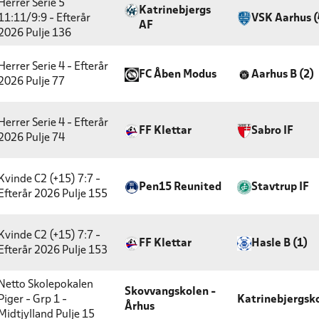
Herrer Serie 5
Katrinebjergs
11:11/9:9 - Efterår
VSK Aarhus (
AF
2026
Pulje 136
Herrer Serie 4 - Efterår
FC Åben Modus
Aarhus B (2)
2026
Pulje 77
Herrer Serie 4 - Efterår
FF Klettar
Sabro IF
2026
Pulje 74
Kvinde C2 (+15) 7:7 -
Pen15 Reunited
Stavtrup IF
Efterår 2026
Pulje 155
Kvinde C2 (+15) 7:7 -
FF Klettar
Hasle B (1)
Efterår 2026
Pulje 153
Netto Skolepokalen
Skovvangskolen -
Piger - Grp 1 -
Katrinebjergsk
Århus
Midtjylland
Pulje 15