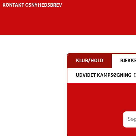
KONTAKT OS
NYHEDSBREV
KLUB/HOLD
RÆKK
UDVIDET KAMPSØGNING