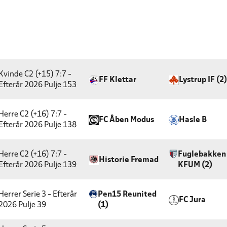
Kvinde C2 (+15) 7:7 -
FF Klettar
Lystrup IF (2)
Efterår 2026
Pulje 153
Herre C2 (+16) 7:7 -
FC Åben Modus
Hasle B
Efterår 2026
Pulje 138
Herre C2 (+16) 7:7 -
Fuglebakken
Historie Fremad
Efterår 2026
Pulje 139
KFUM (2)
Herrer Serie 3 - Efterår
Pen15 Reunited
FC Jura
2026
Pulje 39
(1)