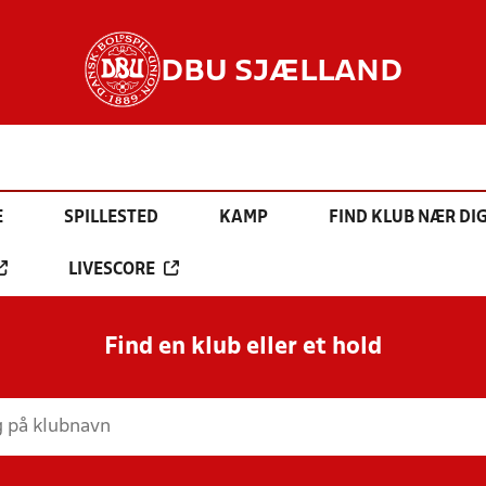
DBU SJÆLLAND
E
SPILLESTED
KAMP
FIND KLUB NÆR DI
LIVESCORE
Find en klub eller et hold