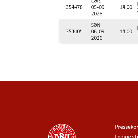
LØR.
354478
05-09
14:00
2026
SØN.
354404
06-09
14:00
2026
Presseko
Ledige sti