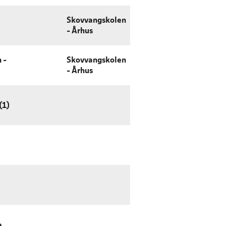
Skovvangskolen
- Århus
 -
Skovvangskolen
- Århus
(1)
a