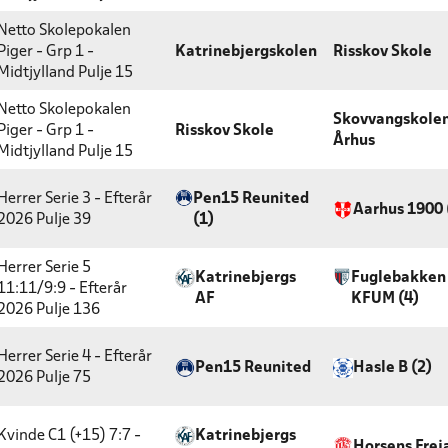
Netto Skolepokalen
Piger - Grp 1 -
Katrinebjergskolen
Risskov Skole
Midtjylland
Pulje 15
Netto Skolepokalen
Skovvangskolen
Piger - Grp 1 -
Risskov Skole
Århus
Midtjylland
Pulje 15
Herrer Serie 3 - Efterår
Pen15 Reunited
Aarhus 1900 
2026
Pulje 39
(1)
Herrer Serie 5
Katrinebjergs
Fuglebakken
11:11/9:9 - Efterår
AF
KFUM (4)
2026
Pulje 136
Herrer Serie 4 - Efterår
Pen15 Reunited
Hasle B (2)
2026
Pulje 75
Kvinde C1 (+15) 7:7 -
Katrinebjergs
Horsens Frej