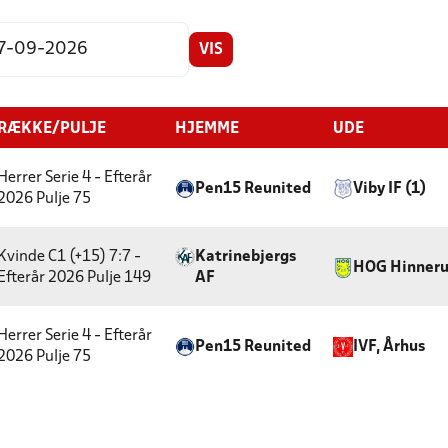
VIS
RÆKKE/PULJE
HJEMME
UDE
Herrer Serie 4 - Efterår
Pen15 Reunited
Viby IF (1)
2026
Pulje 75
Kvinde C1 (+15) 7:7 -
Katrinebjergs
HOG Hinner
Efterår 2026
Pulje 149
AF
Herrer Serie 4 - Efterår
Pen15 Reunited
IVF, Århus
2026
Pulje 75