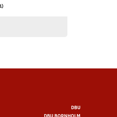
1)
DBU
DBU BORNHOLM