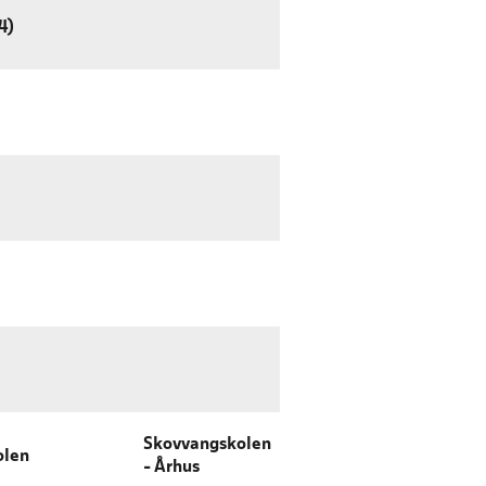
4)
Skovvangskolen
olen
- Århus