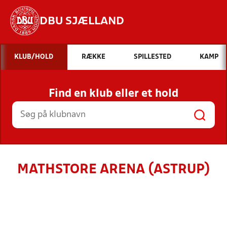
DBU SJÆLLAND
Hvad vil du søge efter?
KLUB/HOLD
RÆKKE
SPILLESTED
KAMP
INDHOLD OG NYHEDER
Find en klub eller et hold
STILLINGER, RESULTATER, KLUBBER OG
HOLD
MATHSTORE ARENA (ASTRUP)