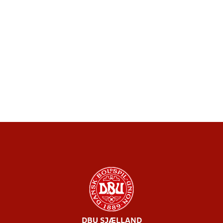
DBU SJÆLLAND