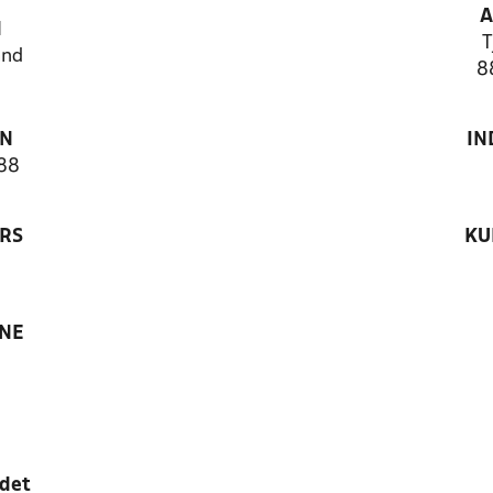
A
N
T
and
8
ON
IN
88
RS
KU
ANE
edet