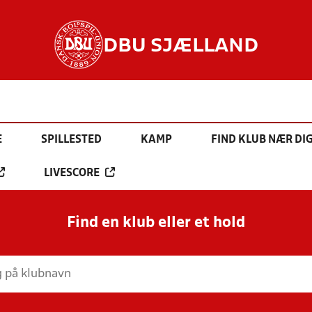
DBU SJÆLLAND
E
SPILLESTED
KAMP
FIND KLUB NÆR DI
LIVESCORE
Find en klub eller et hold