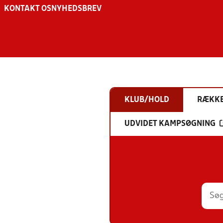
KONTAKT OS
NYHEDSBREV
KLUB/HOLD
RÆKK
UDVIDET KAMPSØGNING