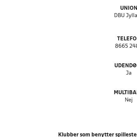
UNIO
DBU Jyll
TELEF
8665 24
UDENDØ
Ja
MULTIB
Nej
Klubber som benytter spillest