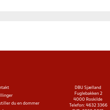
ntakt
DBU Sjælland
Fuglebakken 2
llinger
4000 Roskilde
stiller du en dommer
Telefon: 4632 3366