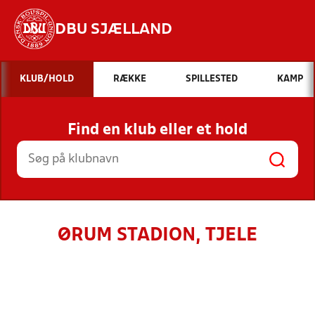
DBU SJÆLLAND
Hvad vil du søge efter?
KLUB/HOLD
RÆKKE
SPILLESTED
KAMP
INDHOLD OG NYHEDER
Find en klub eller et hold
STILLINGER, RESULTATER, KLUBBER OG
HOLD
ØRUM STADION, TJELE