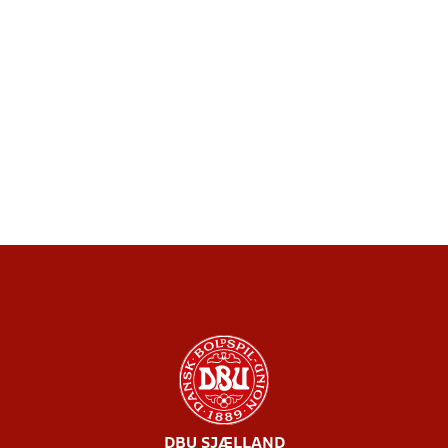
DBU SJÆLLAND