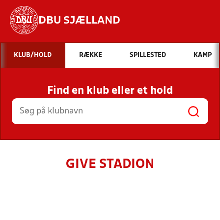
DBU SJÆLLAND
Hvad vil du søge efter?
KLUB/HOLD
RÆKKE
SPILLESTED
KAMP
INDHOLD OG NYHEDER
Find en klub eller et hold
STILLINGER, RESULTATER, KLUBBER OG
HOLD
GIVE STADION