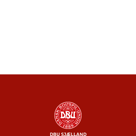
DBU SJÆLLAND